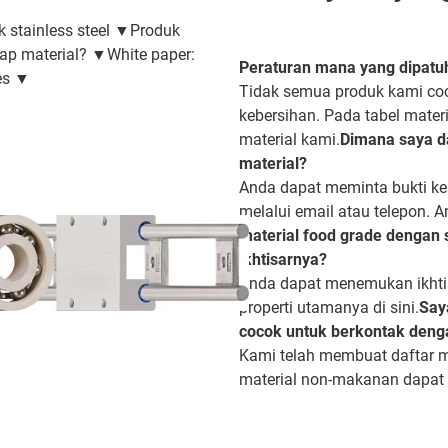
 stainless steel
▼
Produk
iap material?
▼
White paper:
Peraturan mana yang dipatuh
es ▼
Tidak semua produk kami coco
kebersihan. Pada tabel mate
material kami.
Dimana saya d
material?
Anda dapat meminta bukti ke
melalui email atau telepon. 
material food grade dengan 
ikhtisarnya?
Anda dapat menemukan ikhti
properti utamanya di sini.
Say
cocok untuk berkontak deng
Kami telah membuat daftar m
material non-makanan dapat 