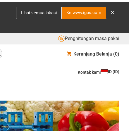
Ke www.igus.com
Lihat semua lokasi
Penghitungan masa pakai
Keranjang Belanja
(0)
ID
(
ID
)
Kontak kami