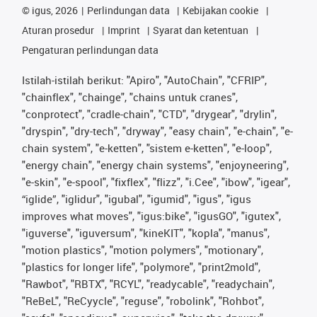
©
igus, 2026
Perlindungan data
Kebijakan cookie
Aturan prosedur
Imprint
Syarat dan ketentuan
Pengaturan perlindungan data
Istilah-istilah berikut: "Apiro", "AutoChain", "CFRIP",
"chainflex", "chainge", "chains untuk cranes",
"conprotect", "cradle-chain", "CTD", "drygear", "drylin",
"dryspin", "dry-tech", "dryway", "easy chain", "e-chain", "e-
chain system", "e-ketten", "sistem e-ketten", "e-loop",
"energy chain", "energy chain systems", "enjoyneering",
"e-skin", "e-spool", "fixflex", "flizz", "i.Cee", "ibow", "igear",
“iglide”, "iglidur", "igubal", "igumid", "igus", "igus
improves what moves", "igus:bike", "igusGO", "igutex",
"iguverse", "iguversum", "kineKIT", "kopla", "manus",
"motion plastics", "motion polymers", "motionary",
"plastics for longer life", "polymore", "print2mold",
"Rawbot", "RBTX", "RCYL", "readycable", "readychain",
"ReBeL", "ReCyycle", "reguse", "robolink", "Rohbot",