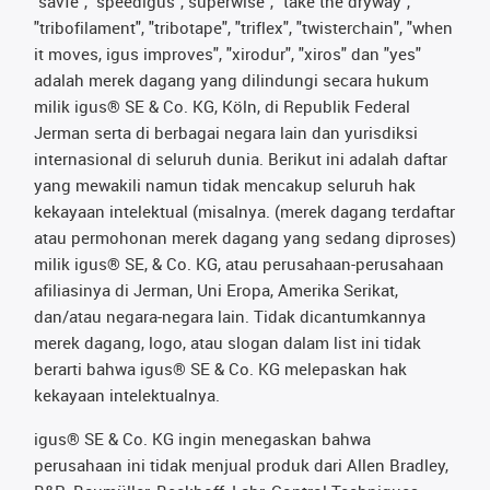
"savfe", "speedigus", superwise", "take the dryway",
"tribofilament", "tribotape", "triflex", "twisterchain", "when
it moves, igus improves", "xirodur", "xiros" dan "yes"
adalah merek dagang yang dilindungi secara hukum
milik igus® SE & Co. KG, Köln, di Republik Federal
Jerman serta di berbagai negara lain dan yurisdiksi
internasional di seluruh dunia. Berikut ini adalah daftar
yang mewakili namun tidak mencakup seluruh hak
kekayaan intelektual (misalnya. (merek dagang terdaftar
atau permohonan merek dagang yang sedang diproses)
milik igus® SE, & Co. KG, atau perusahaan-perusahaan
afiliasinya di Jerman, Uni Eropa, Amerika Serikat,
dan/atau negara-negara lain. Tidak dicantumkannya
merek dagang, logo, atau slogan dalam list ini tidak
berarti bahwa igus® SE & Co. KG melepaskan hak
kekayaan intelektualnya.
igus® SE & Co. KG ingin menegaskan bahwa
perusahaan ini tidak menjual produk dari Allen Bradley,