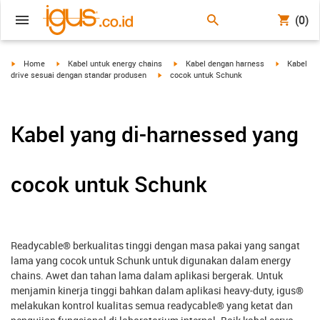
(0)
igus-icon-arrow-right
igus-icon-arrow-right
igus-icon-arrow-right
igus-icon-a
Home
Kabel untuk energy chains
Kabel dengan harness
Kabel
igus-icon-arrow-right
drive sesuai dengan standar produsen
cocok untuk Schunk
Kabel yang di-harnessed yang
cocok untuk Schunk
Readycable® berkualitas tinggi dengan masa pakai yang sangat
lama yang cocok untuk Schunk untuk digunakan dalam energy
chains. Awet dan tahan lama dalam aplikasi bergerak. Untuk
menjamin kinerja tinggi bahkan dalam aplikasi heavy-duty, igus®
melakukan kontrol kualitas semua readycable® yang ketat dan