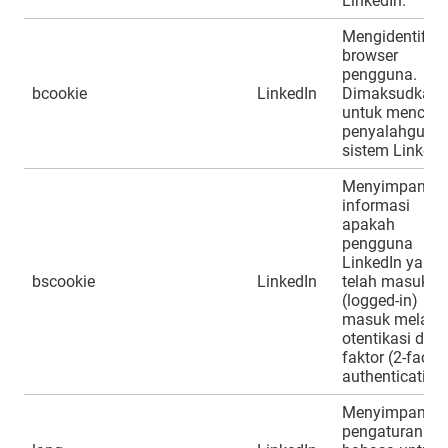
LinkedIn.
Mengidentifika
browser
pengguna.
bcookie
LinkedIn
Dimaksudkan
untuk menceg
penyalahguna
sistem LinkedI
Menyimpan
informasi
apakah
pengguna
LinkedIn yang
bscookie
LinkedIn
telah masuk
(logged-in)
masuk melalui
otentikasi dua
faktor (2-factor
authentication)
Menyimpan
pengaturan