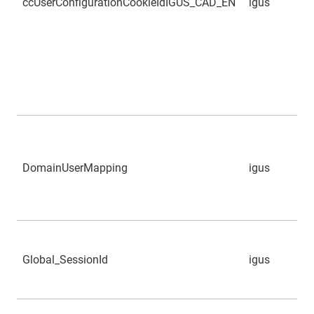
ccUserConfigurationCookieIdIGUS_CAD_EN
igus
DomainUserMapping
igus
Global_SessionId
igus