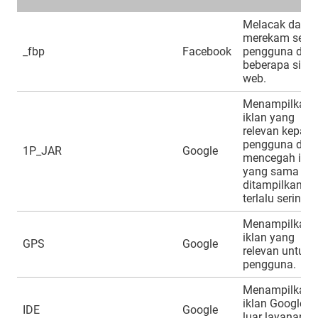
Melacak dan
merekam sesi
_fbp
Facebook
pengguna di
beberapa situs
web.
Menampilkan
iklan yang
relevan kepad
pengguna dan
1P_JAR
Google
mencegah ikla
yang sama
ditampilkan
terlalu sering.
Menampilkan
iklan yang
GPS
Google
relevan untuk
pengguna.
Menampilkan
iklan Google di
IDE
Google
luar layanan