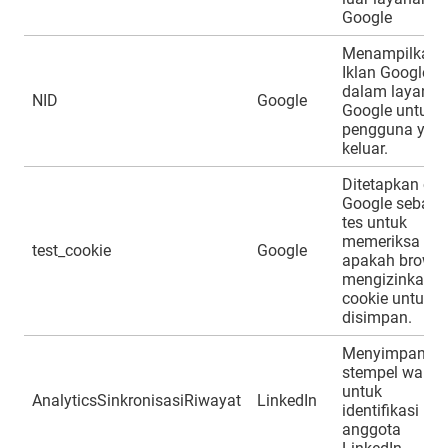
Google
Menampilkan
Iklan Google
dalam layanan
NID
Google
Google untuk
pengguna yan
keluar.
Ditetapkan ole
Google sebaga
tes untuk
memeriksa
test_cookie
Google
apakah browse
mengizinkan
cookie untuk
disimpan.
Menyimpan
stempel waktu
untuk
AnalyticsSinkronisasiRiwayat
LinkedIn
identifikasi
anggota