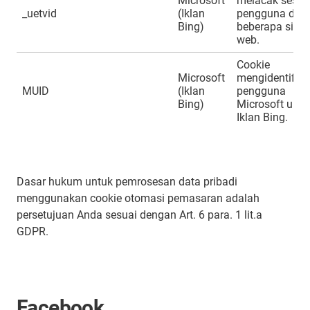
Microsoft
melacak sesi
_uetvid
(Iklan
pengguna di
Bing)
beberapa situs
web.
Cookie
Microsoft
mengidentifika
MUID
(Iklan
pengguna
Bing)
Microsoft untu
Iklan Bing.
Dasar hukum untuk pemrosesan data pribadi
menggunakan cookie otomasi pemasaran adalah
persetujuan Anda sesuai dengan Art. 6 para. 1 lit.a
GDPR.
Facebook