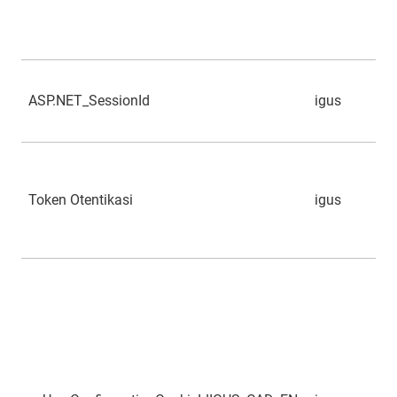
ASP.NET_SessionId
igus
Token Otentikasi
igus