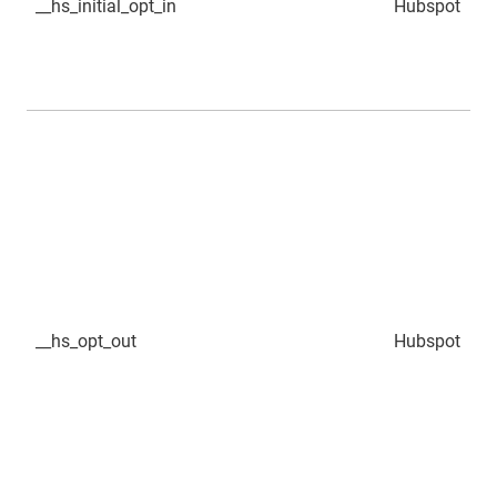
__hs_initial_opt_in
Hubspot
__hs_opt_out
Hubspot