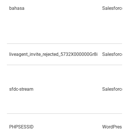
bahasa
Salesforce
liveagent_invite_rejected_5732X000000Gr8i
Salesforce
sfdc-stream
Salesforce
PHPSESSID
WordPress