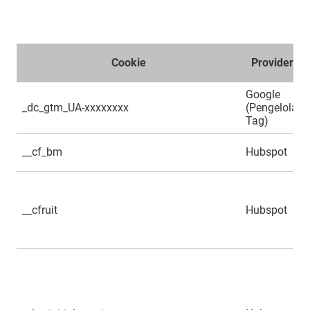
Cookie
Provider
Google
_dc_gtm_UA-xxxxxxxx
(Pengelola
Tag)
__cf_bm
Hubspot
__cfruit
Hubspot