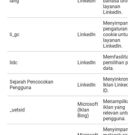
lang
LinkedIn
bahasa untuk
layanan
LinkedIn.
Menyimpan
pengaturan
li_gc
LinkedIn
cookie untuk
layanan
LinkedIn.
Memfasilitasi
lidc
LinkedIn
pemilihan pus
data.
Menyinkronka
Sejarah Pencocokan
LinkedIn
Iklan LinkedIn
Pengguna
ID.
Menampilkan
Microsoft
iklan yang
_uetsid
(Iklan
relevan untuk
Bing)
pengguna.
Menyimpan d