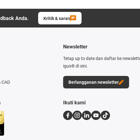
edback Anda.
Kritik & saran
Newsletter
Tetap up to date dan daftar ke newslett
igus® di sini.
n CAD
Berlangganan newsletter
n
Ikuti kami