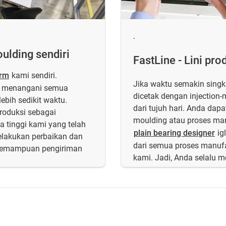
.
ulding sendiri
FastLine - Lini pr
orm
kami sendiri.
Jika waktu semakin singk
i menangani semua
dicetak dengan injection-
lebih sedikit waktu.
dari tujuh hari. Anda da
roduksi sebagai
moulding atau proses ma
a tinggi kami yang telah
plain bearing designer
ig
elakukan perbaikan dan
dari semua proses manufa
 kemampuan pengiriman
kami. Jadi, Anda selalu 