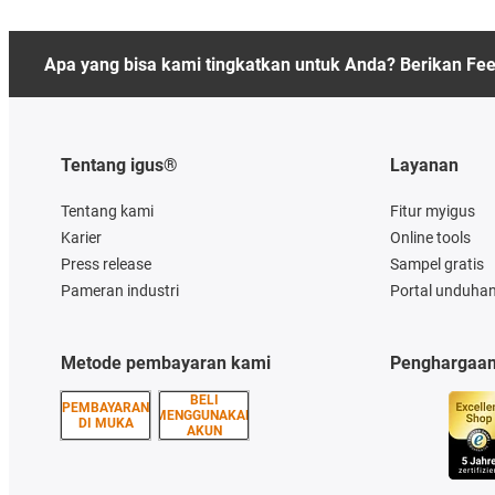
Apa yang bisa kami tingkatkan untuk Anda? Berikan Fe
Tentang igus®
Layanan
Tentang kami
Fitur myigus
Karier
Online tools
Press release
Sampel gratis
Pameran industri
Portal unduha
Metode pembayaran kami
Penghargaa
BELI
PEMBAYARAN
MENGGUNAKAN
DI MUKA
AKUN