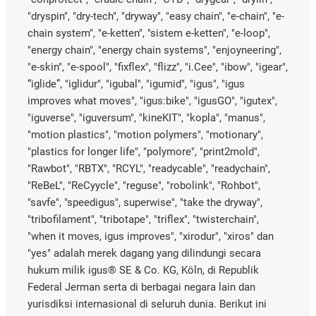
"dryspin", "dry-tech", "dryway", "easy chain", "e-chain", "e-
chain system", "e-ketten", "sistem e-ketten", "e-loop",
"energy chain", "energy chain systems", "enjoyneering",
"e-skin", "e-spool", "fixflex", "flizz", "i.Cee", "ibow", "igear",
“iglide”, "iglidur", "igubal", "igumid", "igus", "igus
improves what moves", "igus:bike", "igusGO", "igutex",
"iguverse", "iguversum", "kineKIT", "kopla", "manus",
"motion plastics", "motion polymers", "motionary",
"plastics for longer life", "polymore", "print2mold",
"Rawbot", "RBTX", "RCYL", "readycable", "readychain",
"ReBeL", "ReCyycle", "reguse", "robolink", "Rohbot",
"savfe", "speedigus", superwise", "take the dryway",
"tribofilament", "tribotape", "triflex", "twisterchain",
"when it moves, igus improves", "xirodur", "xiros" dan
"yes" adalah merek dagang yang dilindungi secara
hukum milik igus® SE & Co. KG, Köln, di Republik
Federal Jerman serta di berbagai negara lain dan
yurisdiksi internasional di seluruh dunia. Berikut ini