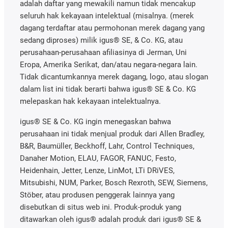
adalah daftar yang mewakili namun tidak mencakup
seluruh hak kekayaan intelektual (misalnya. (merek
dagang terdaftar atau permohonan merek dagang yang
sedang diproses) milik igus® SE, & Co. KG, atau
perusahaan-perusahaan afiliasinya di Jerman, Uni
Eropa, Amerika Serikat, dan/atau negara-negara lain.
Tidak dicantumkannya merek dagang, logo, atau slogan
dalam list ini tidak berarti bahwa igus® SE & Co. KG
melepaskan hak kekayaan intelektualnya.
igus® SE & Co. KG ingin menegaskan bahwa
perusahaan ini tidak menjual produk dari Allen Bradley,
B&R, Baumüller, Beckhoff, Lahr, Control Techniques,
Danaher Motion, ELAU, FAGOR, FANUC, Festo,
Heidenhain, Jetter, Lenze, LinMot, LTi DRiVES,
Mitsubishi, NUM, Parker, Bosch Rexroth, SEW, Siemens,
Stöber, atau produsen penggerak lainnya yang
disebutkan di situs web ini. Produk-produk yang
ditawarkan oleh igus® adalah produk dari igus® SE &