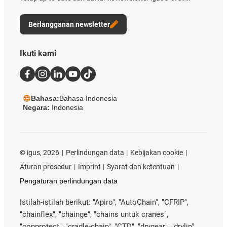
Berlangganan newsletter
Ikuti kami
Bahasa:
Bahasa Indonesia
Negara:
Indonesia
©
igus, 2026
Perlindungan data
Kebijakan cookie
Aturan prosedur
Imprint
Syarat dan ketentuan
Pengaturan perlindungan data
Istilah-istilah berikut: "Apiro", "AutoChain", "CFRIP",
"chainflex", "chainge", "chains untuk cranes",
"conprotect", "cradle-chain", "CTD", "drygear", "drylin",