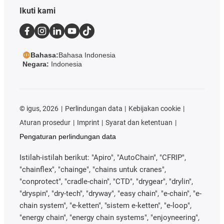
Ikuti kami
Bahasa:
Bahasa Indonesia
Negara:
Indonesia
©
igus, 2026
Perlindungan data
Kebijakan cookie
Aturan prosedur
Imprint
Syarat dan ketentuan
Pengaturan perlindungan data
Istilah-istilah berikut: "Apiro", "AutoChain", "CFRIP",
"chainflex", "chainge", "chains untuk cranes",
"conprotect", "cradle-chain", "CTD", "drygear", "drylin",
"dryspin", "dry-tech", "dryway", "easy chain", "e-chain", "e-
chain system", "e-ketten", "sistem e-ketten", "e-loop",
"energy chain", "energy chain systems", "enjoyneering",