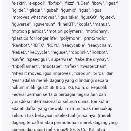
"e-skin", "e-spool", "fixflex", "flizz", "i.Cee", "ibow", "igear",
“iglide”, "iglidur", "igubal", "igumid", "igus", "igus
improves what moves", "igus:bike", "igusGO", "igutex",
"iguverse", "iguversum", "kineKIT", "kopla", "manus",
"motion plastics", "motion polymers", "motionary",
"plastics for longer life", "polymore", "print2mold",
"Rawbot", "RBTX", "RCYL", "readycable", "readychain",
"ReBeL", "ReCyycle", "reguse", "robolink", "Rohbot",
"savfe", "speedigus", superwise", "take the dryway",
"tribofilament", "tribotape", "triflex", "twisterchain",
"when it moves, igus improves", "xirodur", "xiros" dan
"yes" adalah merek dagang yang dilindungi secara
hukum milik igus® SE & Co. KG, Köln, di Republik
Federal Jerman serta di berbagai negara lain dan
yurisdiksi internasional di seluruh dunia. Berikut ini
adalah daftar yang mewakili namun tidak mencakup
seluruh hak kekayaan intelektual (misalnya. (merek
dagang terdaftar atau permohonan merek dagang yang
sedang diproses) milik igus® SE, & Co. KG, atau