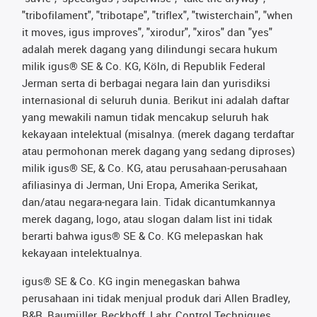
"tribofilament", "tribotape", "triflex", "twisterchain", "when
it moves, igus improves", "xirodur", "xiros" dan "yes"
adalah merek dagang yang dilindungi secara hukum
milik igus® SE & Co. KG, Köln, di Republik Federal
Jerman serta di berbagai negara lain dan yurisdiksi
internasional di seluruh dunia. Berikut ini adalah daftar
yang mewakili namun tidak mencakup seluruh hak
kekayaan intelektual (misalnya. (merek dagang terdaftar
atau permohonan merek dagang yang sedang diproses)
milik igus® SE, & Co. KG, atau perusahaan-perusahaan
afiliasinya di Jerman, Uni Eropa, Amerika Serikat,
dan/atau negara-negara lain. Tidak dicantumkannya
merek dagang, logo, atau slogan dalam list ini tidak
berarti bahwa igus® SE & Co. KG melepaskan hak
kekayaan intelektualnya.
igus® SE & Co. KG ingin menegaskan bahwa
perusahaan ini tidak menjual produk dari Allen Bradley,
B&R, Baumüller, Beckhoff, Lahr, Control Techniques,