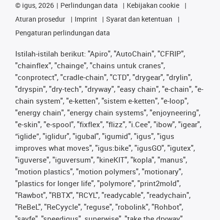
©
igus, 2026
Perlindungan data
Kebijakan cookie
Aturan prosedur
Imprint
Syarat dan ketentuan
Pengaturan perlindungan data
Istilah-istilah berikut: "Apiro", "AutoChain", "CFRIP",
"chainflex", "chainge", "chains untuk cranes",
"conprotect", "cradle-chain", "CTD", "drygear", "drylin",
"dryspin", "dry-tech", "dryway", "easy chain", "e-chain", "e-
chain system", "e-ketten", "sistem e-ketten", "e-loop",
"energy chain", "energy chain systems", "enjoyneering",
"e-skin", "e-spool", "fixflex", "flizz", "i.Cee", "ibow", "igear",
“iglide”, "iglidur", "igubal", "igumid", "igus", "igus
improves what moves", "igus:bike", "igusGO", "igutex",
"iguverse", "iguversum", "kineKIT", "kopla", "manus",
"motion plastics", "motion polymers", "motionary",
"plastics for longer life", "polymore", "print2mold",
"Rawbot", "RBTX", "RCYL", "readycable", "readychain",
"ReBeL", "ReCyycle", "reguse", "robolink", "Rohbot",
"savfe", "speedigus", superwise", "take the dryway",