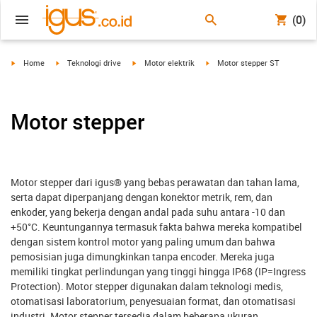
(0)
igus-icon-arrow-right
igus-icon-arrow-right
igus-icon-arrow-right
igus-icon-arrow-right
Home
Teknologi drive
Motor elektrik
Motor stepper ST
Motor stepper
Motor stepper dari igus® yang bebas perawatan dan tahan lama,
serta dapat diperpanjang dengan konektor metrik, rem, dan
enkoder, yang bekerja dengan andal pada suhu antara -10 dan
+50°C. Keuntungannya termasuk fakta bahwa mereka kompatibel
dengan sistem kontrol motor yang paling umum dan bahwa
pemosisian juga dimungkinkan tanpa encoder. Mereka juga
memiliki tingkat perlindungan yang tinggi hingga IP68 (IP=Ingress
Protection). Motor stepper digunakan dalam teknologi medis,
otomatisasi laboratorium, penyesuaian format, dan otomatisasi
industri. Motor stepper tersedia dalam beberapa ukuran