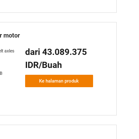
er motor
dari 43.089.375
lt axles
IDR/Buah
AB
Ke halaman produk