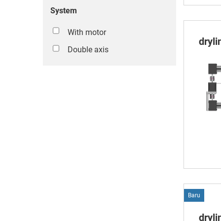
System
With motor
dryl
Double axis
Baru
dryl