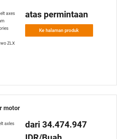
atas permintaan
elt axes
 mm
ories
Ke halaman produk
 two ZLX
er motor
dari 34.474.947
lt axles
IDR/Buah