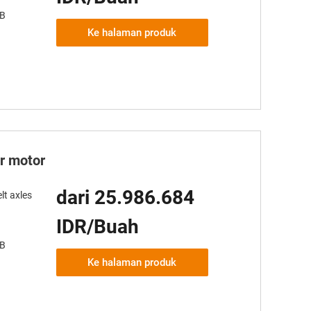
AB
Ke halaman produk
er motor
dari 25.986.684
lt axles
IDR/Buah
AB
Ke halaman produk