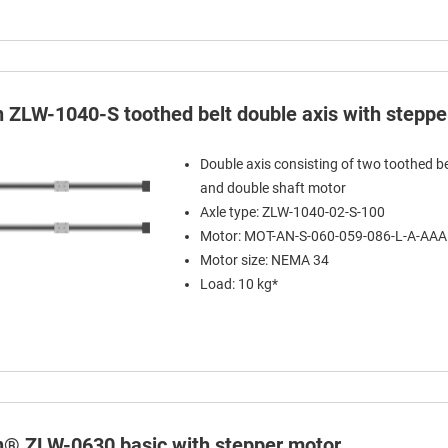
in ZLW-1040-S toothed belt double axis with stepp
Double axis consisting of two toothed be
and double shaft motor
Axle type: ZLW-1040-02-S-100
Motor: MOT-AN-S-060-059-086-L-A-AA
Motor size: NEMA 34
Load: 10 kg*
in® ZLW-0630 basic with stepper motor