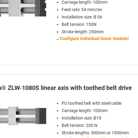
Carriage length: 100mm
Feed rate: 54 mm/rev
Installation size: Ø 06
Belt tension: 150N
Stroke length: 250mm
→
Configure individual linear module!
n® ZLW-1080S linear axis with toothed belt drive
PU toothed belt with steel cable
Carriage length: 100mm
Installation size: Ø10
Belt tension: 200 N
Stroke lengths: 500mm or 1000mm