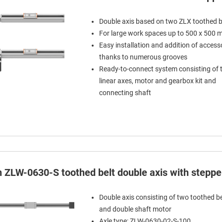
Double axis based on two ZLX toothed b
For large work spaces up to 500 x 500
Easy installation and addition of access
thanks to numerous grooves
Ready-to-connect system consisting of
linear axes, motor and gearbox kit and
connecting shaft
in ZLW-0630-S toothed belt double axis with stepp
Double axis consisting of two toothed be
and double shaft motor
Axle type: ZLW-0630-02-S-100