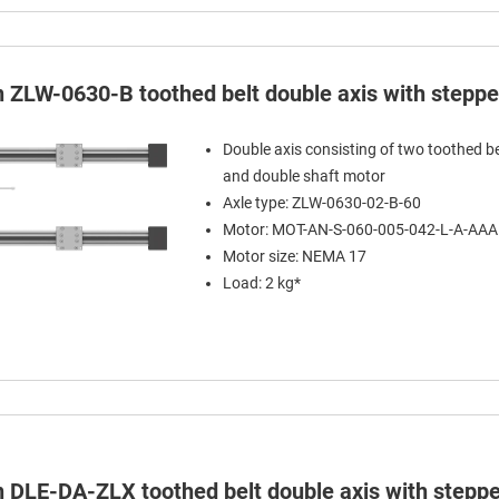
in ZLW-0630-B toothed belt double axis with stepp
Double axis consisting of two toothed be
and double shaft motor
Axle type: ZLW-0630-02-B-60
Motor: MOT-AN-S-060-005-042-L-A-AA
Motor size: NEMA 17
Load: 2 kg*
in DLE-DA-ZLX toothed belt double axis with stepp