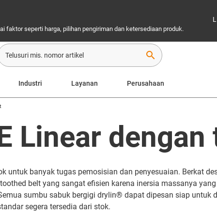
L
 faktor seperti harga, pilihan pengiriman dan ketersediaan produk.
search
Industri
Layanan
Perusahaan
t
E Linear dengan 
k untuk banyak tugas pemosisian dan penyesuaian. Berkat desai
othed belt yang sangat efisien karena inersia massanya yang r
. Semua sumbu sabuk bergigi drylin® dapat dipesan siap untu
tandar segera tersedia dari stok.