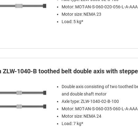
Motor: MOT-AN-S-060-020-056-L-A-AA
Motor size: NEMA 23
Load: 5 kg*
in ZLW-1040-B toothed belt double axis with stepp
Double axis consisting of two toothed be
and double shaft motor
Axle type: ZLW-1040-02-B-100
Motor: MOT-AN-S-060-035-060-L-A-AA
Motor size: NEMA 24
Load: 7 kg*