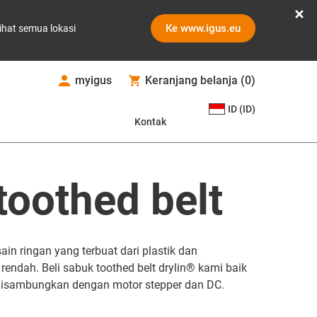
Ke www.igus.eu
ihat semua lokasi
myigus
Keranjang belanja
(
0
)
ID (ID)
Kontak
toothed belt
n ringan yang terbuat dari plastik dan
endah. Beli sabuk toothed belt drylin® kami baik
k disambungkan dengan motor stepper dan DC.