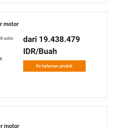
er motor
dari 19.438.479
lt axles
IDR/Buah
AB
Ke halaman produk
er motor