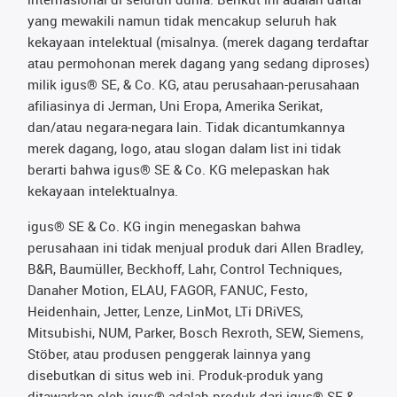
yang mewakili namun tidak mencakup seluruh hak
kekayaan intelektual (misalnya. (merek dagang terdaftar
atau permohonan merek dagang yang sedang diproses)
milik igus® SE, & Co. KG, atau perusahaan-perusahaan
afiliasinya di Jerman, Uni Eropa, Amerika Serikat,
dan/atau negara-negara lain. Tidak dicantumkannya
merek dagang, logo, atau slogan dalam list ini tidak
berarti bahwa igus® SE & Co. KG melepaskan hak
kekayaan intelektualnya.
igus® SE & Co. KG ingin menegaskan bahwa
perusahaan ini tidak menjual produk dari Allen Bradley,
B&R, Baumüller, Beckhoff, Lahr, Control Techniques,
Danaher Motion, ELAU, FAGOR, FANUC, Festo,
Heidenhain, Jetter, Lenze, LinMot, LTi DRiVES,
Mitsubishi, NUM, Parker, Bosch Rexroth, SEW, Siemens,
Stöber, atau produsen penggerak lainnya yang
disebutkan di situs web ini. Produk-produk yang
ditawarkan oleh igus® adalah produk dari igus® SE &