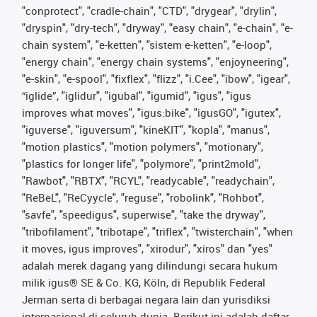
"conprotect", "cradle-chain", "CTD", "drygear", "drylin",
"dryspin", "dry-tech", "dryway", "easy chain", "e-chain", "e-
chain system", "e-ketten", "sistem e-ketten", "e-loop",
"energy chain", "energy chain systems", "enjoyneering",
"e-skin", "e-spool", "fixflex", "flizz", "i.Cee", "ibow", "igear",
“iglide”, "iglidur", "igubal", "igumid", "igus", "igus
improves what moves", "igus:bike", "igusGO", "igutex",
"iguverse", "iguversum", "kineKIT", "kopla", "manus",
"motion plastics", "motion polymers", "motionary",
"plastics for longer life", "polymore", "print2mold",
"Rawbot", "RBTX", "RCYL", "readycable", "readychain",
"ReBeL", "ReCyycle", "reguse", "robolink", "Rohbot",
"savfe", "speedigus", superwise", "take the dryway",
"tribofilament", "tribotape", "triflex", "twisterchain", "when
it moves, igus improves", "xirodur", "xiros" dan "yes"
adalah merek dagang yang dilindungi secara hukum
milik igus® SE & Co. KG, Köln, di Republik Federal
Jerman serta di berbagai negara lain dan yurisdiksi
internasional di seluruh dunia. Berikut ini adalah daftar