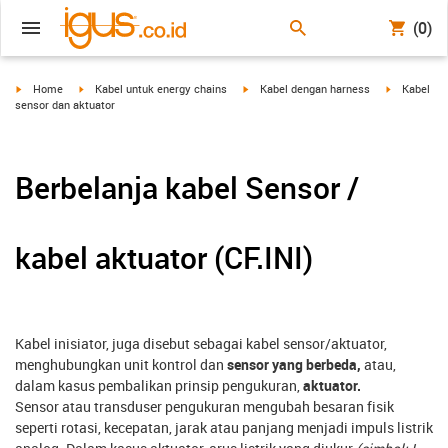
(0)
igus-icon-arrow-right
igus-icon-arrow-right
igus-icon-arrow-right
igus-icon-a
Home
Kabel untuk energy chains
Kabel dengan harness
Kabel
sensor dan aktuator
Berbelanja kabel Sensor /
kabel aktuator (CF.INI)
Kabel inisiator, juga disebut sebagai kabel sensor/aktuator,
menghubungkan unit kontrol dan
sensor yang berbeda,
atau,
dalam kasus pembalikan prinsip pengukuran,
aktuator.
Sensor atau transduser pengukuran mengubah besaran fisik
seperti rotasi, kecepatan, jarak atau panjang menjadi impuls listrik