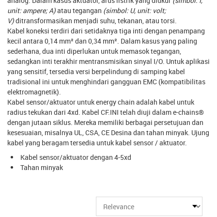
analog. Dalam kasus aktuator, arus listrik yang diukur
(simbol: I,
unit: ampere; A)
atau tegangan
(simbol: U, unit: volt;
V)
ditransformasikan menjadi suhu, tekanan, atau torsi.
Kabel koneksi terdiri dari setidaknya tiga inti dengan penampang
kecil antara 0,14 mm² dan 0,34 mm². Dalam kasus yang paling
sederhana, dua inti diperlukan untuk memasok tegangan,
sedangkan inti terakhir mentransmisikan sinyal I/O. Untuk aplikasi
yang sensitif, tersedia versi berpelindung di samping kabel
tradisional ini untuk menghindari gangguan EMC (kompatibilitas
elektromagnetik).
Kabel sensor/aktuator untuk energy chain adalah kabel untuk
radius tekukan dari 4xd. Kabel CF.INI telah diuji dalam e-chains®
dengan jutaan siklus. Mereka memiliki berbagai persetujuan dan
kesesuaian, misalnya UL, CSA, CE Desina dan tahan minyak. Ujung
kabel yang beragam tersedia untuk kabel sensor / aktuator.
Kabel sensor/aktuator dengan 4-5xd
Tahan minyak