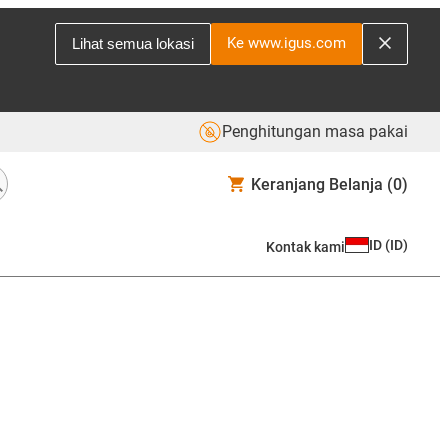
Ke www.igus.com
Lihat semua lokasi
Penghitungan masa pakai
Keranjang Belanja
(0)
ID
(
ID
)
Kontak kami