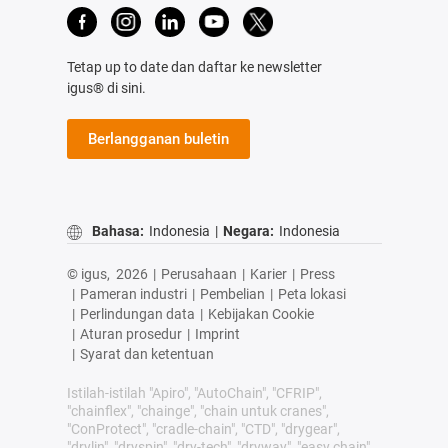
Tetap up to date dan daftar ke newsletter
igus® di sini.
Berlangganan buletin
Bahasa:
Indonesia
|
Negara:
Indonesia
© igus,
2026
|
Perusahaan
|
Karier
|
Press
|
Pameran industri
|
Pembelian
|
Peta lokasi
|
Perlindungan data
|
Kebijakan Cookie
|
Aturan prosedur
|
Imprint
|
Syarat dan ketentuan
Istilah-istilah "Apiro", "AutoChain", "CFRIP",
"chainflex", "chainge", "chain untuk cranes",
"ConProtect", "cradle-chain", "CTD", "drygear",
"drylin", "dryspin", "dry-tech", "dryway", "easy chain",