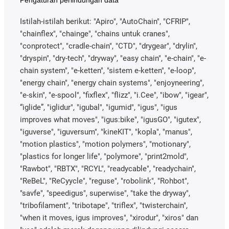
Pengaturan perlindungan data
Istilah-istilah berikut: "Apiro", "AutoChain", "CFRIP",
"chainflex", "chainge", "chains untuk cranes",
"conprotect", "cradle-chain", "CTD", "drygear", "drylin",
"dryspin", "dry-tech", "dryway", "easy chain", "e-chain", "e-
chain system", "e-ketten", "sistem e-ketten", "e-loop",
"energy chain", "energy chain systems", "enjoyneering",
"e-skin", "e-spool", "fixflex", "flizz", "i.Cee", "ibow", "igear",
“iglide”, "iglidur", "igubal", "igumid", "igus", "igus
improves what moves", "igus:bike", "igusGO", "igutex",
"iguverse", "iguversum", "kineKIT", "kopla", "manus",
"motion plastics", "motion polymers", "motionary",
"plastics for longer life", "polymore", "print2mold",
"Rawbot", "RBTX", "RCYL", "readycable", "readychain",
"ReBeL", "ReCyycle", "reguse", "robolink", "Rohbot",
"savfe", "speedigus", superwise", "take the dryway",
"tribofilament", "tribotape", "triflex", "twisterchain",
"when it moves, igus improves", "xirodur", "xiros" dan