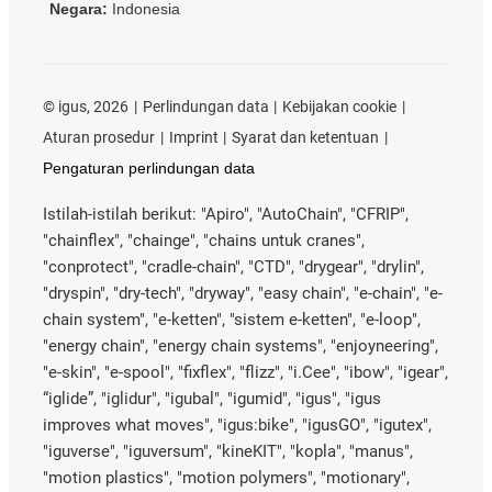
Negara:
Indonesia
©
igus, 2026
Perlindungan data
Kebijakan cookie
Aturan prosedur
Imprint
Syarat dan ketentuan
Pengaturan perlindungan data
Istilah-istilah berikut: "Apiro", "AutoChain", "CFRIP",
"chainflex", "chainge", "chains untuk cranes",
"conprotect", "cradle-chain", "CTD", "drygear", "drylin",
"dryspin", "dry-tech", "dryway", "easy chain", "e-chain", "e-
chain system", "e-ketten", "sistem e-ketten", "e-loop",
"energy chain", "energy chain systems", "enjoyneering",
"e-skin", "e-spool", "fixflex", "flizz", "i.Cee", "ibow", "igear",
“iglide”, "iglidur", "igubal", "igumid", "igus", "igus
improves what moves", "igus:bike", "igusGO", "igutex",
"iguverse", "iguversum", "kineKIT", "kopla", "manus",
"motion plastics", "motion polymers", "motionary",