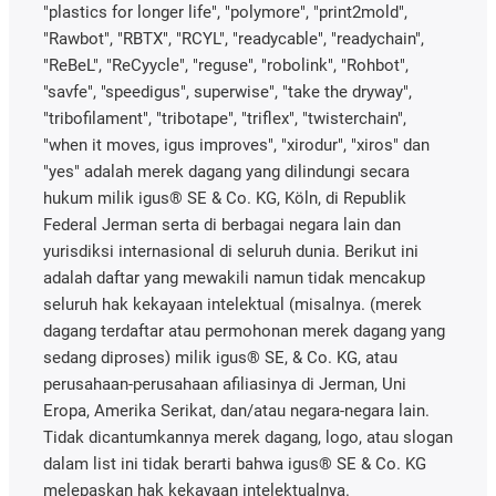
"plastics for longer life", "polymore", "print2mold",
"Rawbot", "RBTX", "RCYL", "readycable", "readychain",
"ReBeL", "ReCyycle", "reguse", "robolink", "Rohbot",
"savfe", "speedigus", superwise", "take the dryway",
"tribofilament", "tribotape", "triflex", "twisterchain",
"when it moves, igus improves", "xirodur", "xiros" dan
"yes" adalah merek dagang yang dilindungi secara
hukum milik igus® SE & Co. KG, Köln, di Republik
Federal Jerman serta di berbagai negara lain dan
yurisdiksi internasional di seluruh dunia. Berikut ini
adalah daftar yang mewakili namun tidak mencakup
seluruh hak kekayaan intelektual (misalnya. (merek
dagang terdaftar atau permohonan merek dagang yang
sedang diproses) milik igus® SE, & Co. KG, atau
perusahaan-perusahaan afiliasinya di Jerman, Uni
Eropa, Amerika Serikat, dan/atau negara-negara lain.
Tidak dicantumkannya merek dagang, logo, atau slogan
dalam list ini tidak berarti bahwa igus® SE & Co. KG
melepaskan hak kekayaan intelektualnya.