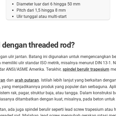
Diameter luar dari 6 hingga 50 mm
Pitch dari 1,5 hingga 8 mm
Ulir tunggal atau multi-start
 dengan threaded rod?
engan ulir jantan. Batang ini digunakan untuk mengencangkan 
ya memiliki ulir standar ISO metrik, misalnya menurut DIN 13-1
andar ANSI/ASME Amerika. Terakhir,
spindel berulir trapesium
men
ran
dan
arah putaran
. Istilah lebih lanjut yang berkaitan deng
yang menjadikannya produk yang populer dan serbaguna. Aplika
sistem rak, pagar, struktur baja, atau tangga. Dalam konstruks
iasanya ditambatkan dengan kuat, misalnya, pada beton untu
n, ada juga spindel berulir seperti lead screw trapesium atau h
threaded rod. Malahan, lead screw mengubah gerakan rotasi men