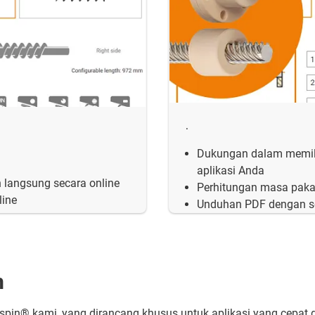
.
Dukungan dalam memili
aplikasi Anda
n langsung secara online
Perhitungan masa pakai
line
Unduhan PDF dengan se
m
spin® kami, yang dirancang khusus untuk aplikasi yang cepat d