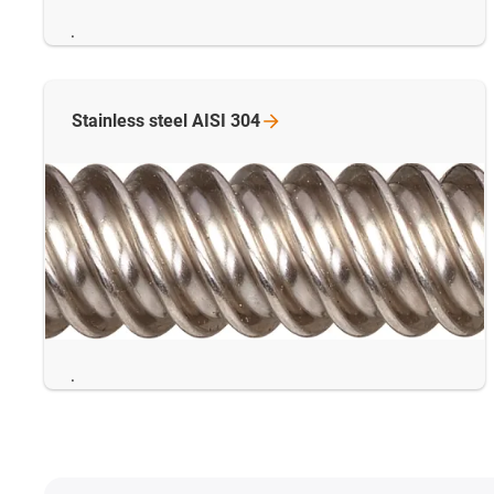
.
Stainless steel AISI
304
.