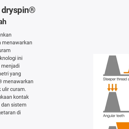
i dryspin®
dah
enkan
an menawarkan
curam
nologi ini
 menjadi
etri yang
in® menawarkan
 ulir curam.
ukaan kontak
g dan sistem
etaran di