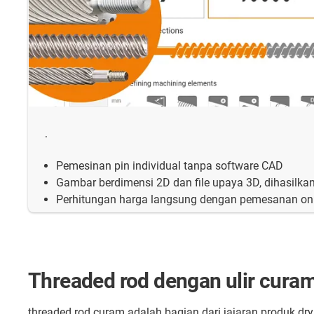
.
Pemesinan pin individual tanpa software CAD
Gambar berdimensi 2D dan file upaya 3D, dihasilka
Perhitungan harga langsung dengan pemesanan on
Threaded rod dengan ulir cura
threaded rod curam adalah bagian dari jajaran produk dry