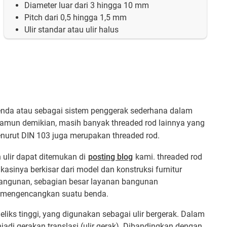
Diameter luar dari 3 hingga 10 mm
Pitch dari 0,5 hingga 1,5 mm
Ulir standar atau ulir halus
benda atau sebagai sistem penggerak sederhana dalam
. Namun demikian, masih banyak threaded rod lainnya yang
urut DIN 103 juga merupakan threaded rod.
an ulir dapat ditemukan di
posting blog
kami. threaded rod
sinya berkisar dari model dan konstruksi furnitur
i bangunan, sebagian besar layanan bangunan
k mengencangkan suatu benda.
eliks tinggi, yang digunakan sebagai ulir bergerak. Dalam
jadi gerakan translasi (ulir gerak). Dibandingkan dengan