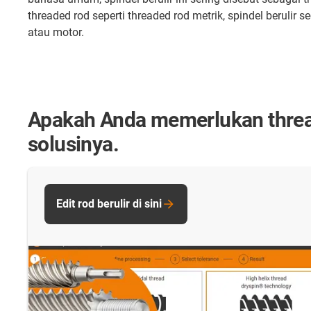
threaded rod seperti threaded rod metrik, spindel berulir
atau motor.
Apakah Anda memerlukan thread
solusinya.
Edit rod berulir di sini