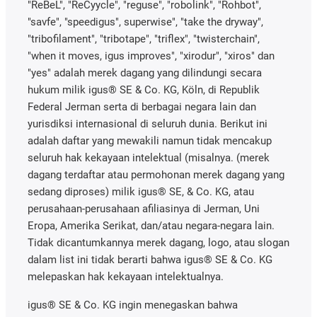
"ReBeL", "ReCyycle", "reguse", "robolink", "Rohbot",
"savfe", "speedigus", superwise", "take the dryway",
"tribofilament", "tribotape", "triflex", "twisterchain",
"when it moves, igus improves", "xirodur", "xiros" dan
"yes" adalah merek dagang yang dilindungi secara
hukum milik igus® SE & Co. KG, Köln, di Republik
Federal Jerman serta di berbagai negara lain dan
yurisdiksi internasional di seluruh dunia. Berikut ini
adalah daftar yang mewakili namun tidak mencakup
seluruh hak kekayaan intelektual (misalnya. (merek
dagang terdaftar atau permohonan merek dagang yang
sedang diproses) milik igus® SE, & Co. KG, atau
perusahaan-perusahaan afiliasinya di Jerman, Uni
Eropa, Amerika Serikat, dan/atau negara-negara lain.
Tidak dicantumkannya merek dagang, logo, atau slogan
dalam list ini tidak berarti bahwa igus® SE & Co. KG
melepaskan hak kekayaan intelektualnya.
igus® SE & Co. KG ingin menegaskan bahwa