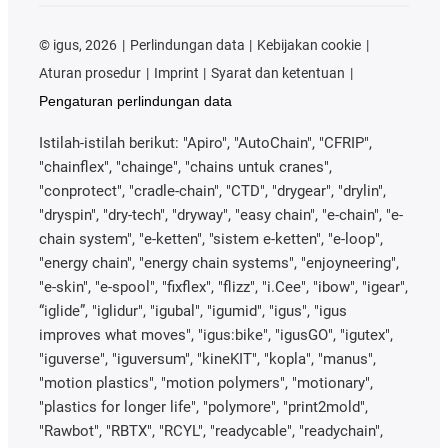
©
igus, 2026
Perlindungan data
Kebijakan cookie
Aturan prosedur
Imprint
Syarat dan ketentuan
Pengaturan perlindungan data
Istilah-istilah berikut: "Apiro", "AutoChain", "CFRIP",
"chainflex", "chainge", "chains untuk cranes",
"conprotect", "cradle-chain", "CTD", "drygear", "drylin",
"dryspin", "dry-tech", "dryway", "easy chain", "e-chain", "e-
chain system", "e-ketten", "sistem e-ketten", "e-loop",
"energy chain", "energy chain systems", "enjoyneering",
"e-skin", "e-spool", "fixflex", "flizz", "i.Cee", "ibow", "igear",
“iglide”, "iglidur", "igubal", "igumid", "igus", "igus
improves what moves", "igus:bike", "igusGO", "igutex",
"iguverse", "iguversum", "kineKIT", "kopla", "manus",
"motion plastics", "motion polymers", "motionary",
"plastics for longer life", "polymore", "print2mold",
"Rawbot", "RBTX", "RCYL", "readycable", "readychain",