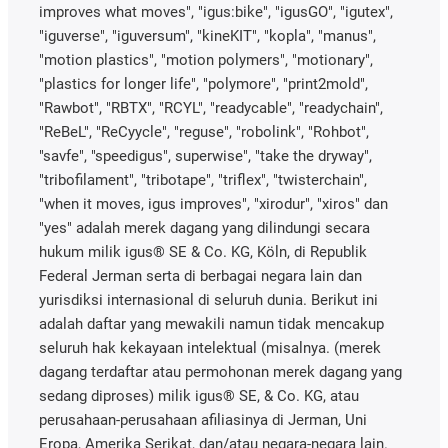
improves what moves", "igus:bike", "igusGO", "igutex",
"iguverse", "iguversum", "kineKIT", "kopla", "manus",
"motion plastics", "motion polymers", "motionary",
"plastics for longer life", "polymore", "print2mold",
"Rawbot", "RBTX", "RCYL", "readycable", "readychain",
"ReBeL", "ReCyycle", "reguse", "robolink", "Rohbot",
"savfe", "speedigus", superwise", "take the dryway",
"tribofilament", "tribotape", "triflex", "twisterchain",
"when it moves, igus improves", "xirodur", "xiros" dan
"yes" adalah merek dagang yang dilindungi secara
hukum milik igus® SE & Co. KG, Köln, di Republik
Federal Jerman serta di berbagai negara lain dan
yurisdiksi internasional di seluruh dunia. Berikut ini
adalah daftar yang mewakili namun tidak mencakup
seluruh hak kekayaan intelektual (misalnya. (merek
dagang terdaftar atau permohonan merek dagang yang
sedang diproses) milik igus® SE, & Co. KG, atau
perusahaan-perusahaan afiliasinya di Jerman, Uni
Eropa, Amerika Serikat, dan/atau negara-negara lain.