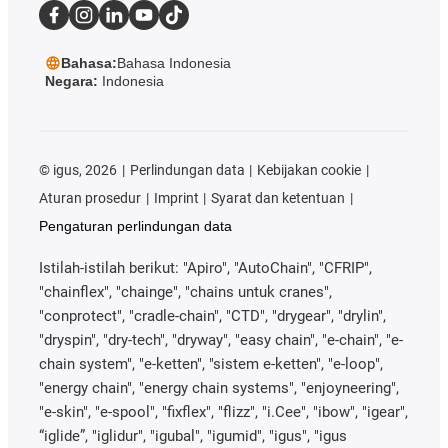
Bahasa:
Bahasa Indonesia
Negara:
Indonesia
©
igus, 2026
Perlindungan data
Kebijakan cookie
Aturan prosedur
Imprint
Syarat dan ketentuan
Pengaturan perlindungan data
Istilah-istilah berikut: "Apiro", "AutoChain", "CFRIP",
"chainflex", "chainge", "chains untuk cranes",
"conprotect", "cradle-chain", "CTD", "drygear", "drylin",
"dryspin", "dry-tech", "dryway", "easy chain", "e-chain", "e-
chain system", "e-ketten", "sistem e-ketten", "e-loop",
"energy chain", "energy chain systems", "enjoyneering",
"e-skin", "e-spool", "fixflex", "flizz", "i.Cee", "ibow", "igear",
“iglide”, "iglidur", "igubal", "igumid", "igus", "igus