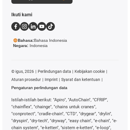
Ikuti kami
Bahasa:
Bahasa Indonesia
Negara:
Indonesia
©
igus, 2026
Perlindungan data
Kebijakan cookie
Aturan prosedur
Imprint
Syarat dan ketentuan
Pengaturan perlindungan data
Istilah-istilah berikut: "Apiro", "AutoChain", "CFRIP",
"chainflex", "chainge", "chains untuk cranes",
"conprotect", "cradle-chain", "CTD", "drygear", "drylin",
"dryspin", "dry-tech", "dryway", "easy chain", "e-chain", "e-
chain system", "e-ketten", "sistem e-ketten", "e-loop",