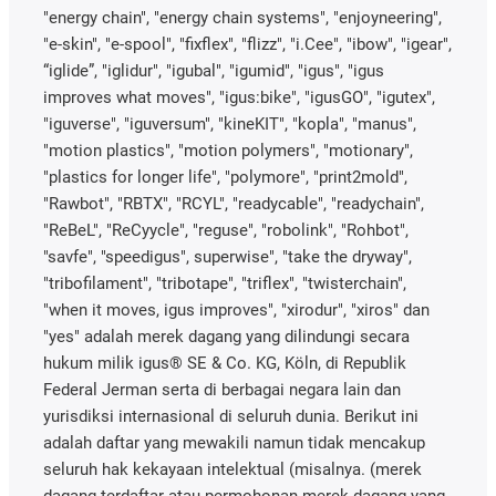
"energy chain", "energy chain systems", "enjoyneering",
"e-skin", "e-spool", "fixflex", "flizz", "i.Cee", "ibow", "igear",
“iglide”, "iglidur", "igubal", "igumid", "igus", "igus
improves what moves", "igus:bike", "igusGO", "igutex",
"iguverse", "iguversum", "kineKIT", "kopla", "manus",
"motion plastics", "motion polymers", "motionary",
"plastics for longer life", "polymore", "print2mold",
"Rawbot", "RBTX", "RCYL", "readycable", "readychain",
"ReBeL", "ReCyycle", "reguse", "robolink", "Rohbot",
"savfe", "speedigus", superwise", "take the dryway",
"tribofilament", "tribotape", "triflex", "twisterchain",
"when it moves, igus improves", "xirodur", "xiros" dan
"yes" adalah merek dagang yang dilindungi secara
hukum milik igus® SE & Co. KG, Köln, di Republik
Federal Jerman serta di berbagai negara lain dan
yurisdiksi internasional di seluruh dunia. Berikut ini
adalah daftar yang mewakili namun tidak mencakup
seluruh hak kekayaan intelektual (misalnya. (merek
dagang terdaftar atau permohonan merek dagang yang