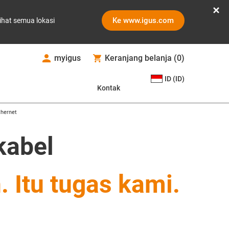
Ke www.igus.com
ihat semua lokasi
myigus
Keranjang belanja
(
0
)
ID (ID)
Kontak
thernet
kabel
n.
Itu tugas kami.