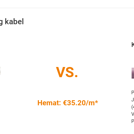
g kabel
VS.
P
J
Hemat: €35.20/m*
(
V
P