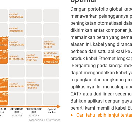
Dengan portofolio global kabe
menawarkan pelanggannya pil
peningkatan otomatisasi dala
dikirimkan antar komponen j
memainkan peran yang semak
alasan ini, kabel yang diran
berbeda dari satu aplikasi k
produk kabel Ethernet lengka
Bergantung pada kinerja meka
dapat mengandalkan kabel yan
terjangkau dari rangkaian pr
aplikasinya. Ini mencakup ap
CAT7 atau dari linear sederh
Bahkan aplikasi dengan gaya t
berarti kami memiliki kabel E
Cari tahu lebih lanjut tent