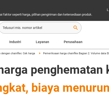
L
 faktor seperti harga, pilihan pengiriman dan ketersediaan produk.
search
Industri
Layanan
Perusahaan
n dengan chainflex: Cek harga
Pemeriksaan harga chainflex Bagian 2: Volume data E
harga penghematan 
ngkat, biaya menuru