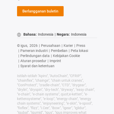
Berlangganan buletin
Bahasa:
Indonesia
|
Negara:
Indonesia
© igus,
2026
|
Perusahaan
|
Karier
|
Press
|
Pameran industri
|
Pembelian
|
Peta lokasi
|
Perlindungan data
|
Kebijakan Cookie
|
Aturan prosedur
|
Imprint
|
Syarat dan ketentuan
Istilah-istilah "Apiro", "AutoChain", "CFRIP",
"chainflex", "chainge", "chain untuk cranes",
"ConProtect", "cradle-chain", "CTD", "drygear",
"drylin", "dryspin", "dry-tech", "dryway", "easy chain",
"e-chain", "e-chain systems", quot;e-ketten", "e-
kettensysteme", "e-loop", "energy chain", "energy
chain systems", "enjoyneering", "e-skin", "e-spool",
"fixflex", "flizz", "i.Cee", "ibow", "igear", "iglidur",
"igubal", "igumid", "igus", "igus improves what