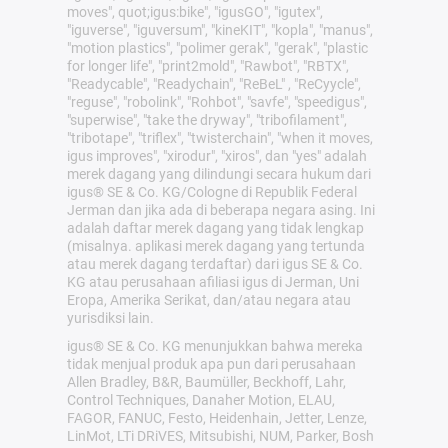
moves", quot;igus:bike", "igusGO", "igutex",
"iguverse", "iguversum", "kineKIT", "kopla", "manus",
"motion plastics", "polimer gerak", "gerak", "plastic
for longer life", "print2mold", "Rawbot", "RBTX",
"Readycable", "Readychain", "ReBeL" , "ReCyycle",
"reguse", "robolink", "Rohbot", "savfe", "speedigus",
"superwise", "take the dryway", "tribofilament",
"tribotape", "triflex", "twisterchain", "when it moves,
igus improves", "xirodur", "xiros", dan "yes" adalah
merek dagang yang dilindungi secara hukum dari
igus® SE & Co. KG/Cologne di Republik Federal
Jerman dan jika ada di beberapa negara asing. Ini
adalah daftar merek dagang yang tidak lengkap
(misalnya. aplikasi merek dagang yang tertunda
atau merek dagang terdaftar) dari igus SE & Co.
KG atau perusahaan afiliasi igus di Jerman, Uni
Eropa, Amerika Serikat, dan/atau negara atau
yurisdiksi lain.
igus® SE & Co. KG menunjukkan bahwa mereka
tidak menjual produk apa pun dari perusahaan
Allen Bradley, B&R, Baumüller, Beckhoff, Lahr,
Control Techniques, Danaher Motion, ELAU,
FAGOR, FANUC, Festo, Heidenhain, Jetter, Lenze,
LinMot, LTi DRiVES, Mitsubishi, NUM, Parker, Bosh