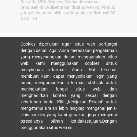
Rexroth, SEW, Siemens, Stöber dan semua
produsen drive disebutkan di situs web ini. Produk
yang ditawarkan oleh igus® adalah milik igus® SE
& Co. KG.
Cookies diperlukan agar situs web berfungsi
dengan benar. Agar Anda merasakan pengalaman
yang menyenangkan dalam menggunakan situs
web, kami menggunakan cookies untuk
menyimpan informasi Anda. Hal tersebut
membuat kami dapat menyediakan login yang
aman, mengumpulkan informasi statistik untuk
meningkatkan fungsi situs web, dan
menghadirkan konten yang sesuai dengan
kebutuhan Anda. Klik
„Kebijakan Privasi“
untuk
mengetahui uraian lebih lengkap mengenai jenis-
jenis cookies yang kami gunakan, juga mengenai
tersedianya pilihan ketidaksetujuan
.Dengan
menggunakan situs web ini.