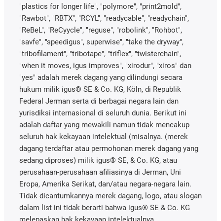
"plastics for longer life", "polymore", "print2mold",
"Rawbot", "RBTX", "RCYL", "readycable", "readychain",
"ReBeL", "ReCyycle", "reguse", "robolink", "Rohbot",
"savfe", "speedigus", superwise", "take the dryway",
"tribofilament", "tribotape", "triflex", "twisterchain",
"when it moves, igus improves", "xirodur", "xiros" dan
"yes" adalah merek dagang yang dilindungi secara
hukum milik igus® SE & Co. KG, Köln, di Republik
Federal Jerman serta di berbagai negara lain dan
yurisdiksi internasional di seluruh dunia. Berikut ini
adalah daftar yang mewakili namun tidak mencakup
seluruh hak kekayaan intelektual (misalnya. (merek
dagang terdaftar atau permohonan merek dagang yang
sedang diproses) milik igus® SE, & Co. KG, atau
perusahaan-perusahaan afiliasinya di Jerman, Uni
Eropa, Amerika Serikat, dan/atau negara-negara lain.
Tidak dicantumkannya merek dagang, logo, atau slogan
dalam list ini tidak berarti bahwa igus® SE & Co. KG
melepaskan hak kekayaan intelektualnya.