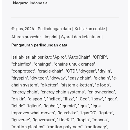
Negara:
Indonesia
©
igus, 2026
Perlindungan data
Kebijakan cookie
Aturan prosedur
Imprint
Syarat dan ketentuan
Pengaturan perlindungan data
Istilah-istilah berikut: "Apiro", "AutoChain", "CFRIP",
"chainflex", "chainge", "chains untuk cranes",
"conprotect", "cradle-chain", "CTD", "drygear", "drylin",
"dryspin", "dry-tech", "dryway", "easy chain", "e-chain", "e-
chain system", "e-ketten", "sistem e-ketten", "e-loop",
"energy chain", "energy chain systems", "enjoyneering",
"e-skin", "e-spool", "fixflex", "flizz", "i.Cee", "ibow", "igear",
“iglide”, "iglidur", "igubal", "igumid", "igus", "igus
improves what moves", "igus:bike", "igusGO", "igutex",
"iguverse", "iguversum", "kineKIT", "kopla", "manus",
"motion plastics", "motion polymers", "motionary",