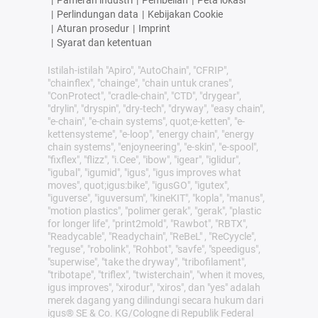
|
Perlindungan data
|
Kebijakan Cookie
|
Aturan prosedur
|
Imprint
|
Syarat dan ketentuan
Istilah-istilah "Apiro", "AutoChain", "CFRIP",
"chainflex", "chainge", "chain untuk cranes",
"ConProtect", "cradle-chain", "CTD", "drygear",
"drylin", "dryspin", "dry-tech", "dryway", "easy chain",
"e-chain", "e-chain systems", quot;e-ketten", "e-
kettensysteme", "e-loop", "energy chain", "energy
chain systems", "enjoyneering", "e-skin", "e-spool",
"fixflex", "flizz", "i.Cee", "ibow", "igear", "iglidur",
"igubal", "igumid", "igus", "igus improves what
moves", quot;igus:bike", "igusGO", "igutex",
"iguverse", "iguversum", "kineKIT", "kopla", "manus",
"motion plastics", "polimer gerak", "gerak", "plastic
for longer life", "print2mold", "Rawbot", "RBTX",
"Readycable", "Readychain", "ReBeL" , "ReCyycle",
"reguse", "robolink", "Rohbot", "savfe", "speedigus",
"superwise", "take the dryway", "tribofilament",
"tribotape", "triflex", "twisterchain", "when it moves,
igus improves", "xirodur", "xiros", dan "yes" adalah
merek dagang yang dilindungi secara hukum dari
igus® SE & Co. KG/Cologne di Republik Federal