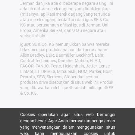
Jerman dan jika ada di beberapa negara asing. Ini
adalah daftar merek dagang yang tidak lengkap
(misalnya. aplikasi merek dagang yang tertunda
atau merek dagang terdaftar) dari igus SE & Co.
KG atau perusahaan afiliasi igus di Jerman, Uni
Eropa, Amerika Serikat, dan/atau negara atau
yurisdiksi lain.
igus® SE & Co. KG menunjukkan bahwa mereka
tidak menjual produk apa pun dari perusahaan
Allen Bradley, B&R, Baumüller, Beckhoff, Lahr,
Control Techniques, Danaher Motion, ELAU,
FAGOR, FANUC, Festo, Heidenhain, Jetter, Lenze,
LinMot, LTi DRiVES, Mitsubishi, NUM, Parker, Bosh
Rexroth, SEW, Siemens, Stöber dan semua
produsen drive disebutkan di situs web ini. Produk
yang ditawarkan oleh igus® adalah milik igus® SE
& Co. KG.
Cookies diperlukan agar situs web berfungsi
dengan benar. Agar Anda merasakan pengalaman
yang menyenangkan dalam menggunakan situs
web, kami menggunakan cookies untuk