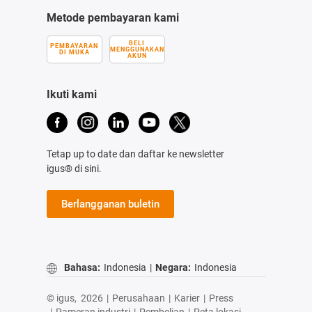
Metode pembayaran kami
BELI
PEMBAYARAN
MENGGUNAKAN
DI MUKA
AKUN
Ikuti kami
Tetap up to date dan daftar ke newsletter
igus® di sini.
Berlangganan buletin
Bahasa:
Indonesia
|
Negara:
Indonesia
© igus,
2026
|
Perusahaan
|
Karier
|
Press
|
Pameran industri
|
Pembelian
|
Peta lokasi