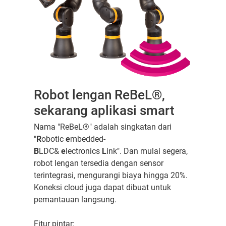
Robot lengan ReBeL®,
sekarang aplikasi smart
Nama "ReBeL®" adalah singkatan dari
"
R
obotic
e
mbedded-
B
LDC&
e
lectronics
L
ink". Dan mulai segera,
robot lengan tersedia dengan sensor
terintegrasi, mengurangi biaya hingga 20%.
Koneksi cloud juga dapat dibuat untuk
pemantauan langsung.
Fitur pintar: