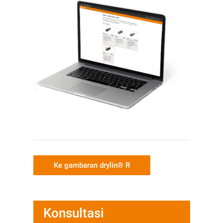
Ke gambaran drylin® R
Konsultasi