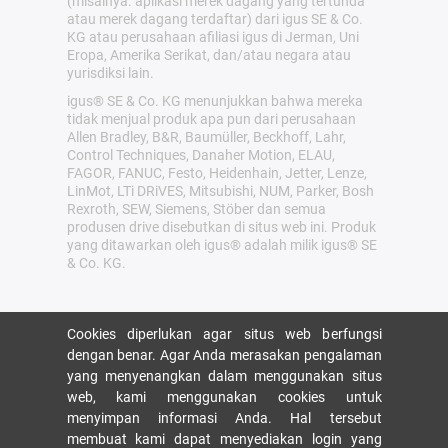
(misalnya. aplikasi merek dagang yang tertunda
atau merek dagang terdaftar) dari igus SE & Co.
KG atau perusahaan afiliasi igus di Jerman, Uni
Eropa, Amerika Serikat, dan/atau negara atau
yurisdiksi lain.
igus® SE & Co. KG menunjukkan bahwa mereka
tidak menjual produk apa pun dari perusahaan
Allen Bradley, B&R, Baumüller, Beckhoff, Lahr,
Control Techniques, Danaher Motion, ELAU,
FAGOR, FANUC, Festo, Heidenhain, Jetter, Lenze,
LinMot, LTi DRiVES, Mitsubishi, NUM, Parker, Bosh
Rexroth, SEW, Siemens, Stöber dan semua
produsen drive disebutkan di situs web ini. Produk
yang ditawarkan oleh igus® adalah milik igus® SE
& Co. KG.
Cookies diperlukan agar situs web berfungsi
dengan benar. Agar Anda merasakan pengalaman
yang menyenangkan dalam menggunakan situs
web, kami menggunakan cookies untuk
menyimpan informasi Anda. Hal tersebut
membuat kami dapat menyediakan login yang