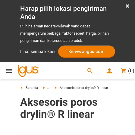
Harap pilih lokasi pengiriman
Anda
Pilih halaman negara/wilayah yang dapat
mempengaruhi berbagai faktor seperti harga, pilihan
pengiriman dan ketersediaan produk.
Ke www.igus.com
Lihat semua lokasi
search
(
0
)
search
Beranda
...
Aksesoris poros drylin® R linear
Aksesoris poros
drylin® R linear