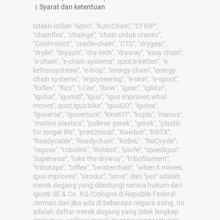
|
Syarat dan ketentuan
Istilah-istilah "Apiro", "AutoChain", "CFRIP",
"chainflex", "chainge", "chain untuk cranes",
"ConProtect", "cradle-chain", "CTD", "drygear",
"drylin", "dryspin", "dry-tech", "dryway", "easy chain",
"e-chain", "e-chain systems", quot;e-ketten", "e-
kettensysteme", "e-loop", "energy chain", "energy
chain systems", "enjoyneering", "e-skin", "e-spool",
"fixflex", "flizz", "i.Cee", "ibow", "igear", "iglidur",
"igubal", "igumid", "igus", "igus improves what
moves", quot;igus:bike", "igusGO", "igutex",
"iguverse", "iguversum", "kineKIT", "kopla", "manus",
"motion plastics", "polimer gerak", "gerak", "plastic
for longer life", "print2mold", "Rawbot", "RBTX",
"Readycable", "Readychain", "ReBeL" , "ReCyycle",
"reguse", "robolink", "Rohbot", "savfe", "speedigus",
"superwise", "take the dryway", "tribofilament",
"tribotape", "triflex", "twisterchain", "when it moves,
igus improves", "xirodur", "xiros", dan "yes" adalah
merek dagang yang dilindungi secara hukum dari
igus® SE & Co. KG/Cologne di Republik Federal
Jerman dan jika ada di beberapa negara asing. Ini
adalah daftar merek dagang yang tidak lengkap