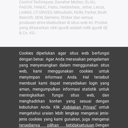
Control Techniques, Danaher Motion, ELAU,
FAGOR, FANUC, Festo, Heidenhain, Jetter, Lenze,
LinMot, LTi DRiVES, Mitsubishi, NUM, Parker, Bosh
Rexroth, SEW, Siemens, Stöber dan semua
produsen drive disebutkan di situs web ini. Produk
yang ditawarkan oleh igus® adalah milik igus® SE
& Co. KG.
Cookies diperlukan agar situs web berfungsi
dengan benar. Agar Anda merasakan pengalaman
yang menyenangkan dalam menggunakan situs
web, kami menggunakan cookies untuk
menyimpan informasi Anda. Hal tersebut
membuat kami dapat menyediakan login yang
aman, mengumpulkan informasi statistik untuk
meningkatkan fungsi situs web, dan
menghadirkan konten yang sesuai dengan
kebutuhan Anda. Klik
„Kebijakan Privasi“
untuk
mengetahui uraian lebih lengkap mengenai jenis-
jenis cookies yang kami gunakan, juga mengenai
tersedianya pilihan ketidaksetujuan
.Dengan