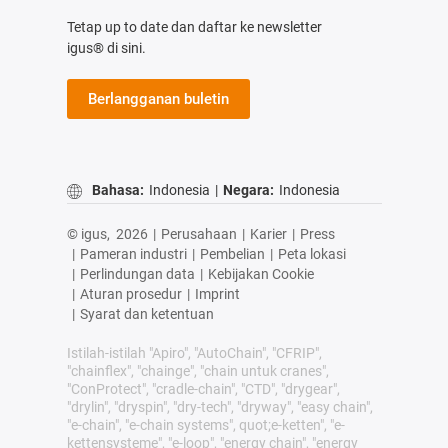
Tetap up to date dan daftar ke newsletter
igus® di sini.
Berlangganan buletin
Bahasa:
Indonesia
|
Negara:
Indonesia
© igus,
2026
|
Perusahaan
|
Karier
|
Press
|
Pameran industri
|
Pembelian
|
Peta lokasi
|
Perlindungan data
|
Kebijakan Cookie
|
Aturan prosedur
|
Imprint
|
Syarat dan ketentuan
Istilah-istilah "Apiro", "AutoChain", "CFRIP",
"chainflex", "chainge", "chain untuk cranes",
"ConProtect", "cradle-chain", "CTD", "drygear",
"drylin", "dryspin", "dry-tech", "dryway", "easy chain",
"e-chain", "e-chain systems", quot;e-ketten", "e-
kettensysteme", "e-loop", "energy chain", "energy