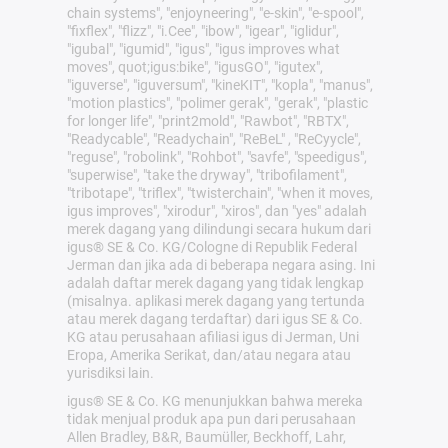
chain systems", "enjoyneering", "e-skin", "e-spool",
"fixflex", "flizz", "i.Cee", "ibow", "igear", "iglidur",
"igubal", "igumid", "igus", "igus improves what
moves", quot;igus:bike", "igusGO", "igutex",
"iguverse", "iguversum", "kineKIT", "kopla", "manus",
"motion plastics", "polimer gerak", "gerak", "plastic
for longer life", "print2mold", "Rawbot", "RBTX",
"Readycable", "Readychain", "ReBeL" , "ReCyycle",
"reguse", "robolink", "Rohbot", "savfe", "speedigus",
"superwise", "take the dryway", "tribofilament",
"tribotape", "triflex", "twisterchain", "when it moves,
igus improves", "xirodur", "xiros", dan "yes" adalah
merek dagang yang dilindungi secara hukum dari
igus® SE & Co. KG/Cologne di Republik Federal
Jerman dan jika ada di beberapa negara asing. Ini
adalah daftar merek dagang yang tidak lengkap
(misalnya. aplikasi merek dagang yang tertunda
atau merek dagang terdaftar) dari igus SE & Co.
KG atau perusahaan afiliasi igus di Jerman, Uni
Eropa, Amerika Serikat, dan/atau negara atau
yurisdiksi lain.
igus® SE & Co. KG menunjukkan bahwa mereka
tidak menjual produk apa pun dari perusahaan
Allen Bradley, B&R, Baumüller, Beckhoff, Lahr,