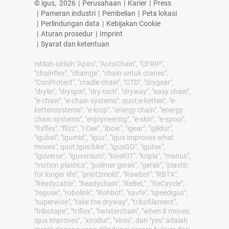
© igus,
2026
|
Perusahaan
|
Karier
|
Press
|
Pameran industri
|
Pembelian
|
Peta lokasi
|
Perlindungan data
|
Kebijakan Cookie
|
Aturan prosedur
|
Imprint
|
Syarat dan ketentuan
Istilah-istilah "Apiro", "AutoChain", "CFRIP",
"chainflex", "chainge", "chain untuk cranes",
"ConProtect", "cradle-chain", "CTD", "drygear",
"drylin", "dryspin", "dry-tech", "dryway", "easy chain",
"e-chain", "e-chain systems", quot;e-ketten", "e-
kettensysteme", "e-loop", "energy chain", "energy
chain systems", "enjoyneering", "e-skin", "e-spool",
"fixflex", "flizz", "i.Cee", "ibow", "igear", "iglidur",
"igubal", "igumid", "igus", "igus improves what
moves", quot;igus:bike", "igusGO", "igutex",
"iguverse", "iguversum", "kineKIT", "kopla", "manus",
"motion plastics", "polimer gerak", "gerak", "plastic
for longer life", "print2mold", "Rawbot", "RBTX",
"Readycable", "Readychain", "ReBeL" , "ReCyycle",
"reguse", "robolink", "Rohbot", "savfe", "speedigus",
"superwise", "take the dryway", "tribofilament",
"tribotape", "triflex", "twisterchain", "when it moves,
igus improves", "xirodur", "xiros", dan "yes" adalah