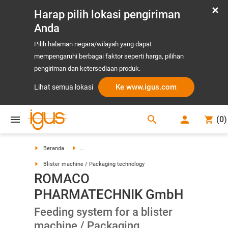
Harap pilih lokasi pengiriman
Anda
Pilih halaman negara/wilayah yang dapat
mempengaruhi berbagai faktor seperti harga, pilihan
pengiriman dan ketersediaan produk.
Ke www.igus.com
Lihat semua lokasi
search
(
0
)
search
Beranda
...
Blister machine / Packaging technology
ROMACO
PHARMATECHNIK GmbH
Feeding system for a blister
machine / Packaging