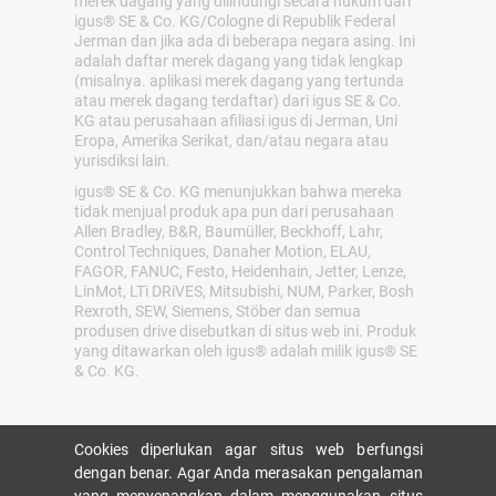
merek dagang yang dilindungi secara hukum dari
igus® SE & Co. KG/Cologne di Republik Federal
Jerman dan jika ada di beberapa negara asing. Ini
adalah daftar merek dagang yang tidak lengkap
(misalnya. aplikasi merek dagang yang tertunda
atau merek dagang terdaftar) dari igus SE & Co.
KG atau perusahaan afiliasi igus di Jerman, Uni
Eropa, Amerika Serikat, dan/atau negara atau
yurisdiksi lain.
igus® SE & Co. KG menunjukkan bahwa mereka
tidak menjual produk apa pun dari perusahaan
Allen Bradley, B&R, Baumüller, Beckhoff, Lahr,
Control Techniques, Danaher Motion, ELAU,
FAGOR, FANUC, Festo, Heidenhain, Jetter, Lenze,
LinMot, LTi DRiVES, Mitsubishi, NUM, Parker, Bosh
Rexroth, SEW, Siemens, Stöber dan semua
produsen drive disebutkan di situs web ini. Produk
yang ditawarkan oleh igus® adalah milik igus® SE
& Co. KG.
Cookies diperlukan agar situs web berfungsi
dengan benar. Agar Anda merasakan pengalaman
yang menyenangkan dalam menggunakan situs