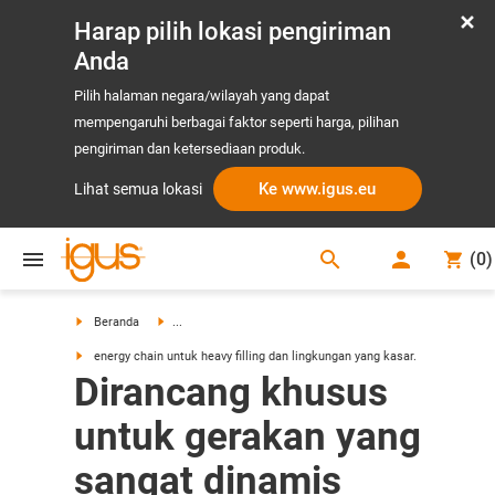
Harap pilih lokasi pengiriman
Anda
Pilih halaman negara/wilayah yang dapat
mempengaruhi berbagai faktor seperti harga, pilihan
pengiriman dan ketersediaan produk.
Ke www.igus.eu
Lihat semua lokasi
search
(
0
)
search
Beranda
...
energy chain untuk heavy filling dan lingkungan yang kasar.
Dirancang khusus
untuk gerakan yang
sangat dinamis