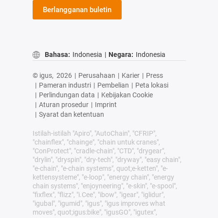
Berlangganan buletin
Bahasa:
Indonesia
|
Negara:
Indonesia
© igus,
2026
|
Perusahaan
|
Karier
|
Press
|
Pameran industri
|
Pembelian
|
Peta lokasi
|
Perlindungan data
|
Kebijakan Cookie
|
Aturan prosedur
|
Imprint
|
Syarat dan ketentuan
Istilah-istilah "Apiro", "AutoChain", "CFRIP",
"chainflex", "chainge", "chain untuk cranes",
"ConProtect", "cradle-chain", "CTD", "drygear",
"drylin", "dryspin", "dry-tech", "dryway", "easy chain",
"e-chain", "e-chain systems", quot;e-ketten", "e-
kettensysteme", "e-loop", "energy chain", "energy
chain systems", "enjoyneering", "e-skin", "e-spool",
"fixflex", "flizz", "i.Cee", "ibow", "igear", "iglidur",
"igubal", "igumid", "igus", "igus improves what
moves", quot;igus:bike", "igusGO", "igutex",