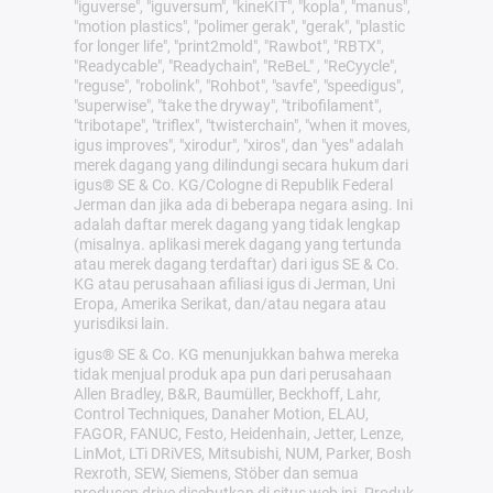
"iguverse", "iguversum", "kineKIT", "kopla", "manus",
"motion plastics", "polimer gerak", "gerak", "plastic
for longer life", "print2mold", "Rawbot", "RBTX",
"Readycable", "Readychain", "ReBeL" , "ReCyycle",
"reguse", "robolink", "Rohbot", "savfe", "speedigus",
"superwise", "take the dryway", "tribofilament",
"tribotape", "triflex", "twisterchain", "when it moves,
igus improves", "xirodur", "xiros", dan "yes" adalah
merek dagang yang dilindungi secara hukum dari
igus® SE & Co. KG/Cologne di Republik Federal
Jerman dan jika ada di beberapa negara asing. Ini
adalah daftar merek dagang yang tidak lengkap
(misalnya. aplikasi merek dagang yang tertunda
atau merek dagang terdaftar) dari igus SE & Co.
KG atau perusahaan afiliasi igus di Jerman, Uni
Eropa, Amerika Serikat, dan/atau negara atau
yurisdiksi lain.
igus® SE & Co. KG menunjukkan bahwa mereka
tidak menjual produk apa pun dari perusahaan
Allen Bradley, B&R, Baumüller, Beckhoff, Lahr,
Control Techniques, Danaher Motion, ELAU,
FAGOR, FANUC, Festo, Heidenhain, Jetter, Lenze,
LinMot, LTi DRiVES, Mitsubishi, NUM, Parker, Bosh
Rexroth, SEW, Siemens, Stöber dan semua