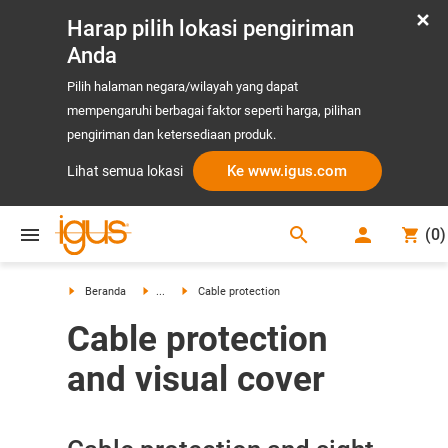
Harap pilih lokasi pengiriman
Anda
Pilih halaman negara/wilayah yang dapat
mempengaruhi berbagai faktor seperti harga, pilihan
pengiriman dan ketersediaan produk.
Ke www.igus.com
Lihat semua lokasi
search
(
0
)
search
Beranda
...
Cable protection
Cable protection
and visual cover