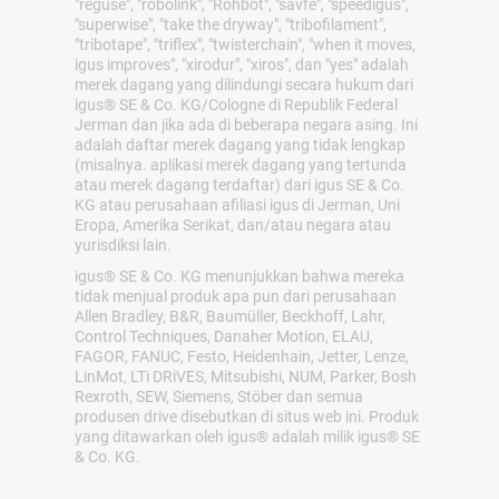
"reguse", "robolink", "Rohbot", "savfe", "speedigus",
"superwise", "take the dryway", "tribofilament",
"tribotape", "triflex", "twisterchain", "when it moves,
igus improves", "xirodur", "xiros", dan "yes" adalah
merek dagang yang dilindungi secara hukum dari
igus® SE & Co. KG/Cologne di Republik Federal
Jerman dan jika ada di beberapa negara asing. Ini
adalah daftar merek dagang yang tidak lengkap
(misalnya. aplikasi merek dagang yang tertunda
atau merek dagang terdaftar) dari igus SE & Co.
KG atau perusahaan afiliasi igus di Jerman, Uni
Eropa, Amerika Serikat, dan/atau negara atau
yurisdiksi lain.
igus® SE & Co. KG menunjukkan bahwa mereka
tidak menjual produk apa pun dari perusahaan
Allen Bradley, B&R, Baumüller, Beckhoff, Lahr,
Control Techniques, Danaher Motion, ELAU,
FAGOR, FANUC, Festo, Heidenhain, Jetter, Lenze,
LinMot, LTi DRiVES, Mitsubishi, NUM, Parker, Bosh
Rexroth, SEW, Siemens, Stöber dan semua
produsen drive disebutkan di situs web ini. Produk
yang ditawarkan oleh igus® adalah milik igus® SE
& Co. KG.