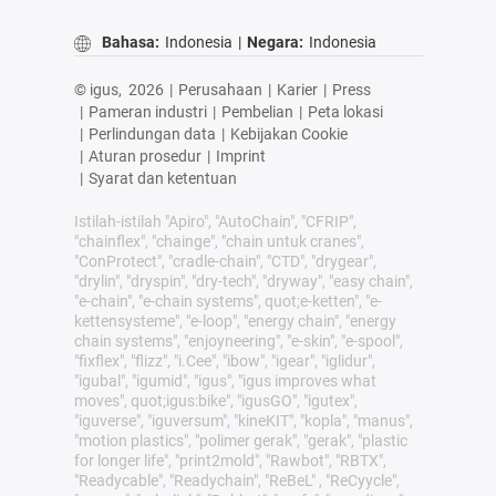
Bahasa:
Indonesia
|
Negara:
Indonesia
© igus,
2026
|
Perusahaan
|
Karier
|
Press
|
Pameran industri
|
Pembelian
|
Peta lokasi
|
Perlindungan data
|
Kebijakan Cookie
|
Aturan prosedur
|
Imprint
|
Syarat dan ketentuan
Istilah-istilah "Apiro", "AutoChain", "CFRIP",
"chainflex", "chainge", "chain untuk cranes",
"ConProtect", "cradle-chain", "CTD", "drygear",
"drylin", "dryspin", "dry-tech", "dryway", "easy chain",
"e-chain", "e-chain systems", quot;e-ketten", "e-
kettensysteme", "e-loop", "energy chain", "energy
chain systems", "enjoyneering", "e-skin", "e-spool",
"fixflex", "flizz", "i.Cee", "ibow", "igear", "iglidur",
"igubal", "igumid", "igus", "igus improves what
moves", quot;igus:bike", "igusGO", "igutex",
"iguverse", "iguversum", "kineKIT", "kopla", "manus",
"motion plastics", "polimer gerak", "gerak", "plastic
for longer life", "print2mold", "Rawbot", "RBTX",
"Readycable", "Readychain", "ReBeL" , "ReCyycle",