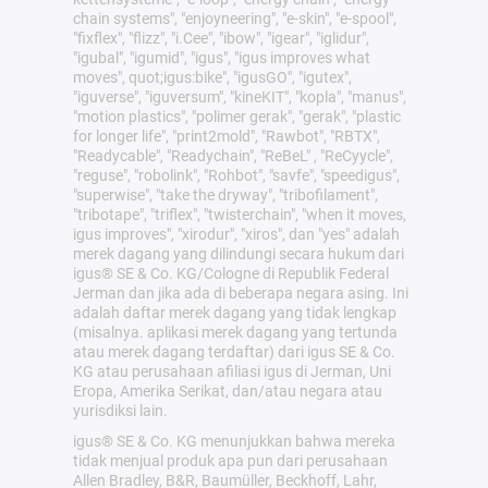
chain systems", "enjoyneering", "e-skin", "e-spool",
"fixflex", "flizz", "i.Cee", "ibow", "igear", "iglidur",
"igubal", "igumid", "igus", "igus improves what
moves", quot;igus:bike", "igusGO", "igutex",
"iguverse", "iguversum", "kineKIT", "kopla", "manus",
"motion plastics", "polimer gerak", "gerak", "plastic
for longer life", "print2mold", "Rawbot", "RBTX",
"Readycable", "Readychain", "ReBeL" , "ReCyycle",
"reguse", "robolink", "Rohbot", "savfe", "speedigus",
"superwise", "take the dryway", "tribofilament",
"tribotape", "triflex", "twisterchain", "when it moves,
igus improves", "xirodur", "xiros", dan "yes" adalah
merek dagang yang dilindungi secara hukum dari
igus® SE & Co. KG/Cologne di Republik Federal
Jerman dan jika ada di beberapa negara asing. Ini
adalah daftar merek dagang yang tidak lengkap
(misalnya. aplikasi merek dagang yang tertunda
atau merek dagang terdaftar) dari igus SE & Co.
KG atau perusahaan afiliasi igus di Jerman, Uni
Eropa, Amerika Serikat, dan/atau negara atau
yurisdiksi lain.
igus® SE & Co. KG menunjukkan bahwa mereka
tidak menjual produk apa pun dari perusahaan
Allen Bradley, B&R, Baumüller, Beckhoff, Lahr,