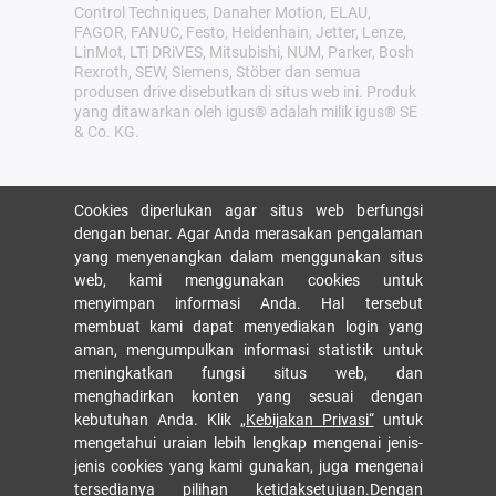
Control Techniques, Danaher Motion, ELAU,
FAGOR, FANUC, Festo, Heidenhain, Jetter, Lenze,
LinMot, LTi DRiVES, Mitsubishi, NUM, Parker, Bosh
Rexroth, SEW, Siemens, Stöber dan semua
produsen drive disebutkan di situs web ini. Produk
yang ditawarkan oleh igus® adalah milik igus® SE
& Co. KG.
Cookies diperlukan agar situs web berfungsi
dengan benar. Agar Anda merasakan pengalaman
yang menyenangkan dalam menggunakan situs
web, kami menggunakan cookies untuk
menyimpan informasi Anda. Hal tersebut
membuat kami dapat menyediakan login yang
aman, mengumpulkan informasi statistik untuk
meningkatkan fungsi situs web, dan
menghadirkan konten yang sesuai dengan
kebutuhan Anda. Klik
„Kebijakan Privasi“
untuk
mengetahui uraian lebih lengkap mengenai jenis-
jenis cookies yang kami gunakan, juga mengenai
tersedianya pilihan ketidaksetujuan
.Dengan