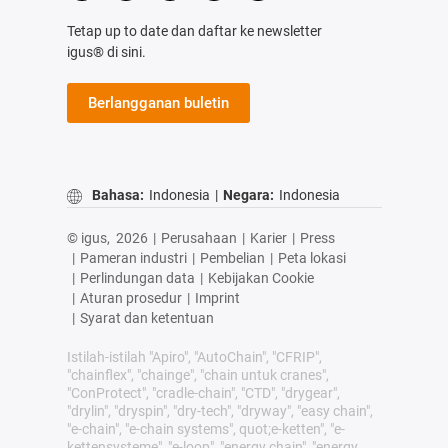
Tetap up to date dan daftar ke newsletter
igus® di sini.
Berlangganan buletin
Bahasa:
Indonesia
|
Negara:
Indonesia
© igus,
2026
|
Perusahaan
|
Karier
|
Press
|
Pameran industri
|
Pembelian
|
Peta lokasi
|
Perlindungan data
|
Kebijakan Cookie
|
Aturan prosedur
|
Imprint
|
Syarat dan ketentuan
Istilah-istilah "Apiro", "AutoChain", "CFRIP",
"chainflex", "chainge", "chain untuk cranes",
"ConProtect", "cradle-chain", "CTD", "drygear",
"drylin", "dryspin", "dry-tech", "dryway", "easy chain",
"e-chain", "e-chain systems", quot;e-ketten", "e-
kettensysteme", "e-loop", "energy chain", "energy