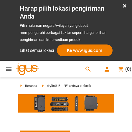
Harap pilih lokasi pengiriman
Anda
Pilih halaman negara/wilayah yang dapat
mempengaruhi berbagai faktor seperti harga, pilihan
pengiriman dan ketersediaan produk.
Ke www.igus.com
Lihat semua lokasi
search
(
0
)
search
Beranda
drylin® E – "E" artinya elektrik