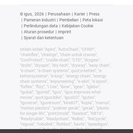
© igus,
2026
|
Perusahaan
|
Karier
|
Press
|
Pameran industri
|
Pembelian
|
Peta lokasi
|
Perlindungan data
|
Kebijakan Cookie
|
Aturan prosedur
|
Imprint
|
Syarat dan ketentuan
Istilah-istilah "Apiro", "AutoChain", "CFRIP",
"chainflex", "chainge", "chain untuk cranes",
"ConProtect", "cradle-chain", "CTD", "drygear",
"drylin", "dryspin", "dry-tech", "dryway", "easy chain",
"e-chain", "e-chain systems", quot;e-ketten", "e-
kettensysteme", "e-loop", "energy chain", "energy
chain systems", "enjoyneering", "e-skin", "e-spool",
"fixflex", "flizz", "i.Cee", "ibow", "igear", "iglidur",
"igubal", "igumid", "igus", "igus improves what
moves", quot;igus:bike", "igusGO", "igutex",
"iguverse", "iguversum", "kineKIT", "kopla", "manus",
"motion plastics", "polimer gerak", "gerak", "plastic
for longer life", "print2mold", "Rawbot", "RBTX",
"Readycable", "Readychain", "ReBeL" , "ReCyycle",
"reguse", "robolink", "Rohbot", "savfe", "speedigus",
"superwise", "take the dryway", "tribofilament",