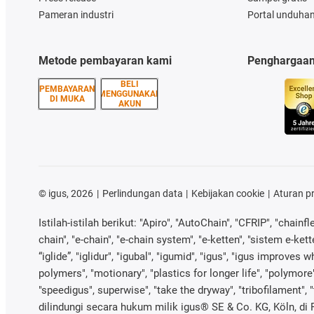
Pameran industri
Portal unduha
Metode pembayaran kami
Penghargaa
BELI
PEMBAYARAN
MENGGUNAKAN
DI MUKA
AKUN
©
igus, 2026
Perlindungan data
Kebijakan cookie
Aturan p
Istilah-istilah berikut: "Apiro", "AutoChain", "CFRIP", "chainfl
chain", "e-chain", "e-chain system", "e-ketten", "sistem e-ketten
“iglide”, "iglidur", "igubal", "igumid", "igus", "igus improve
polymers", "motionary", "plastics for longer life", "polymore"
"speedigus", superwise", "take the dryway", "tribofilament", 
dilindungi secara hukum milik igus® SE & Co. KG, Köln, di R