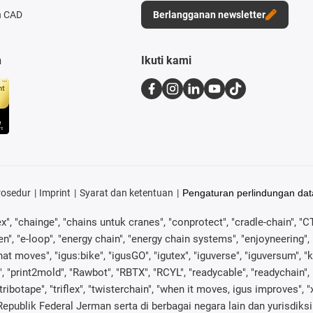
n CAD
Berlangganan newsletter
n
Ikuti kami
rosedur
Imprint
Syarat dan ketentuan
Pengaturan perlindungan dat
ex", "chainge", "chains untuk cranes", "conprotect", "cradle-chain", "CTD
", "e-loop", "energy chain", "energy chain systems", "enjoyneering", "e-sk
s what moves", "igus:bike", "igusGO", "igutex", "iguverse", "iguversum",
, "print2mold", "Rawbot", "RBTX", "RCYL", "readycable", "readychain", 
"tribotape", "triflex", "twisterchain", "when it moves, igus improves",
epublik Federal Jerman serta di berbagai negara lain dan yurisdiksi i