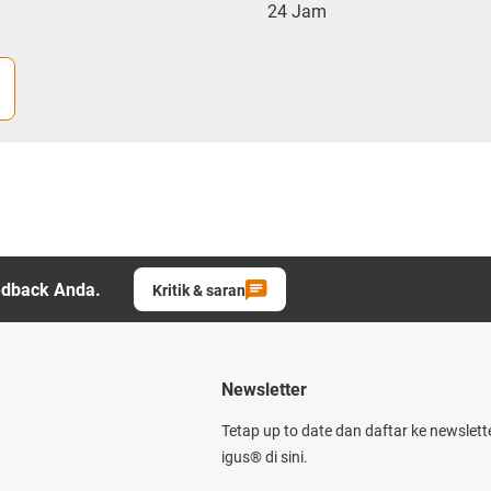
24 Jam
edback Anda.
Kritik & saran
Newsletter
Tetap up to date dan daftar ke newslett
igus® di sini.