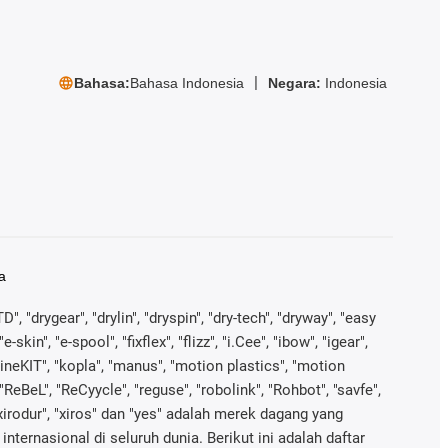
Bahasa:
Bahasa Indonesia
Negara:
Indonesia
a
", "drygear", "drylin", "dryspin", "dry-tech", "dryway", "easy
in", "e-spool", "fixflex", "flizz", "i.Cee", "ibow", "igear",
 "kineKIT", "kopla", "manus", "motion plastics", "motion
"ReBeL", "ReCyycle", "reguse", "robolink", "Rohbot", "savfe",
 "xirodur", "xiros" dan "yes" adalah merek dagang yang
nternasional di seluruh dunia. Berikut ini adalah daftar