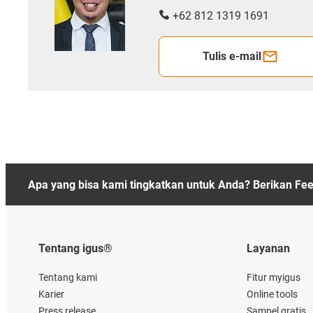
+62 812 1319 1691
Tulis e-mail
Apa yang bisa kami tingkatkan untuk Anda? Berikan Fe
Tentang igus®
Layanan
Tentang kami
Fitur myigus
Karier
Online tools
Press release
Sampel gratis