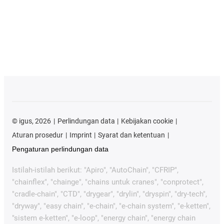
©
igus, 2026
Perlindungan data
Kebijakan cookie
Aturan prosedur
Imprint
Syarat dan ketentuan
Pengaturan perlindungan data
Istilah-istilah berikut: "Apiro", "AutoChain", "CFRIP",
"chainflex", "chainge", "chains untuk cranes", "conprotect",
"cradle-chain", "CTD", "drygear", "drylin", "dryspin", "dry-tech",
"dryway", "easy chain", "e-chain", "e-chain system", "e-ketten",
"sistem e-ketten", "e-loop", "energy chain", "energy chain