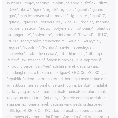
systems", "enjoyneering", "e-skin", "e-spool", "fixflex", "flizz",
"i.Cee", "ibow", "igear", “iglide”, "iglidur", "igubal", "igumid",
"igus", "igus improves what moves", "igus:bike", "igusGO",
"igutex", "iguverse", "iguversum", "kineKIT", "kopla", "manus",
"motion plastics", "motion polymers", "motionary", "plastics
for longer life", "polymore", "print2mold", "Rawbot", "RBTX",
"RCYL", "readycable", "readychain", "ReBeL", "ReCyycle",
"reguse", "robolink", "Rohbot", "savfe", "speedigus",
superwise", "take the dryway", "tribofilament", "tribotape",
"triflex", "twisterchain", "when it moves, igus improves",
"xirodur", "xiros" dan "yes" adalah merek dagang yang
dilindungi secara hukum milik igus® SE & Co. KG, Köln, di
Republik Federal Jerman serta di berbagai negara lain dan
yurisdiksi internasional di seluruh dunia. Berikut ini adalah
daftar yang mewakili namun tidak mencakup seluruh hak
kekayaan intelektual (misalnya. (merek dagang terdaftar
atau permohonan merek dagang yang sedang diproses)
milik igus® SE, & Co. KG, atau perusahaan-perusahaan
afiliasinya di Jerman, Uni Eropa, Amerika Serikat, dan/atau