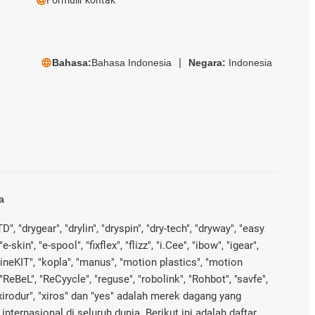
Bahasa:
Bahasa Indonesia
Negara:
Indonesia
a
", "drygear", "drylin", "dryspin", "dry-tech", "dryway", "easy
in", "e-spool", "fixflex", "flizz", "i.Cee", "ibow", "igear",
 "kineKIT", "kopla", "manus", "motion plastics", "motion
"ReBeL", "ReCyycle", "reguse", "robolink", "Rohbot", "savfe",
 "xirodur", "xiros" dan "yes" adalah merek dagang yang
nternasional di seluruh dunia. Berikut ini adalah daftar