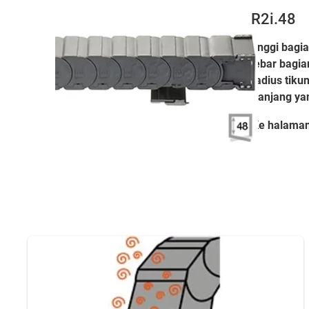
R2i.48
tinggi bagi
lebar bagia
radius tiku
Panjang yan
Ke halama