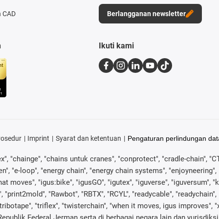
n CAD
Berlangganan newsletter
n
Ikuti kami
rosedur
Imprint
Syarat dan ketentuan
Pengaturan perlindungan dat
ex", "chainge", "chains untuk cranes", "conprotect", "cradle-chain", "CTD
", "e-loop", "energy chain", "energy chain systems", "enjoyneering", "e-sk
s what moves", "igus:bike", "igusGO", "igutex", "iguverse", "iguversum",
, "print2mold", "Rawbot", "RBTX", "RCYL", "readycable", "readychain", 
"tribotape", "triflex", "twisterchain", "when it moves, igus improves",
epublik Federal Jerman serta di berbagai negara lain dan yurisdiksi i