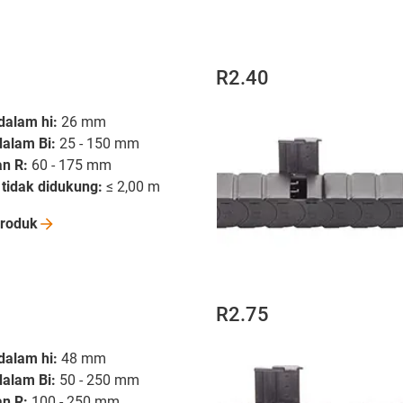
R2.40
dalam hi:
26 mm
dalam Bi:
25 - 150 mm
an R:
60 - 175 mm
tidak didukung:
≤ 2,00 m
roduk
R2.75
dalam hi:
48 mm
dalam Bi:
50 - 250 mm
an R:
100 - 250 mm