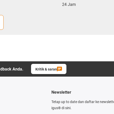
24 Jam
edback Anda.
Kritik & saran
Newsletter
Tetap up to date dan daftar ke newslett
igus® di sini.