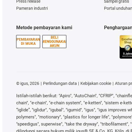
Press release
Sampel gratis
Pameran industri
Portal unduha
Metode pembayaran kami
Penghargaa
BELI
PEMBAYARAN
MENGGUNAKAN
DI MUKA
AKUN
©
igus, 2026
Perlindungan data
Kebijakan cookie
Aturan p
Istilah-istilah berikut: "Apiro", "AutoChain", "CFRIP", "chainfl
chain", "e-chain", "e-chain system", "e-ketten", "sistem e-ketten
“iglide”, "iglidur", "igubal", "igumid", "igus", "igus improve
polymers", "motionary", "plastics for longer life", "polymore"
"speedigus", superwise", "take the dryway", "tribofilament", 
dilindungi secara hukum milik igus® SE & Co. KG, Köln, di R