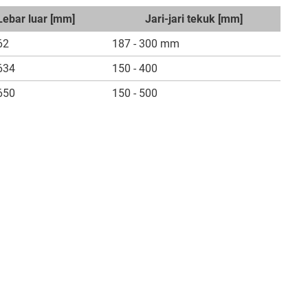
Lebar luar [mm]
Jari-jari tekuk [mm]
62
187 - 300 mm
634
150 - 400
650
150 - 500