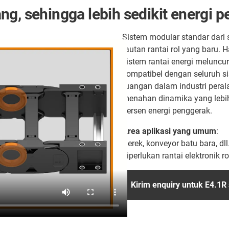
ng, sehingga lebih sedikit energi 
Sistem modular standar dari s
tautan rantai rol yang baru.
sistem rantai energi meluncur 
kompatibel dengan seluruh sis
ruangan dalam industri pera
menahan dinamika yang lebi
persen energi penggerak.
Area aplikasi yang umum
:
Derek, konveyor batu bara, dl
diperlukan rantai elektronik ro
Kirim enquiry untuk E4.1R