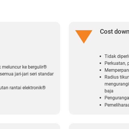
Cost dow
Tidak diper
Perkuatan,
k meluncur ke bergulir®
Memperpanj
emua jari-jari seri standar
Radius tiku
mengurangi 
tan rantai elektronik®
baja
Penguranga
Pemeliharaa