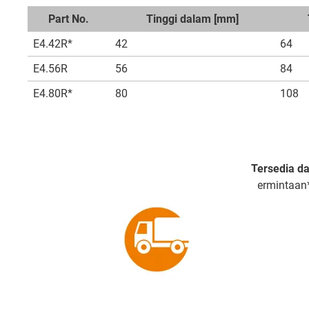
Part No.
Tinggi dalam [mm]
E4.42R*
42
64
E4.56R
56
84
E4.80R*
80
108
Tersedia da
permintaan