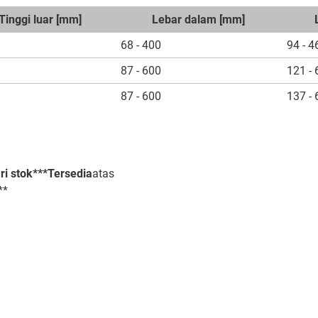
Tinggi luar [mm]
Lebar dalam [mm]
68 - 400
94 - 4
87 - 600
121 - 
87 - 600
137 - 
ri stok***Tersedia
atas
**