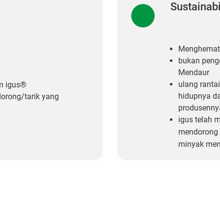
Sustainabi
Menghemat 
bukan peng
Mendaur
ulang rantai
um igus®
hidupnya da
dorong/tarik yang
produsennya
igus telah 
mendorong
minyak men