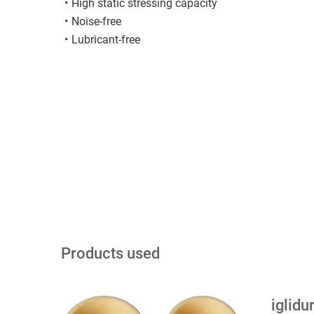
High static stressing capacity
Noise-free
Lubricant-free
Products used
iglidu