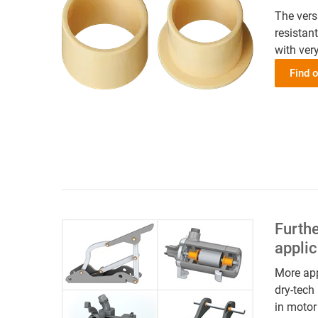
The vers
resistant
with very
Find o
Furthe
applic
More app
dry-tech
in motor 