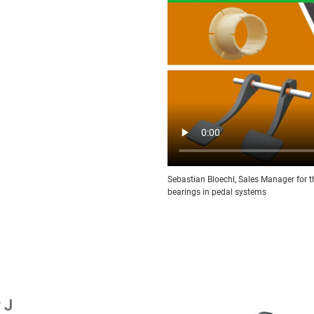
Sebastian Bloechl, Sales Manager for t
bearings in pedal systems
r J