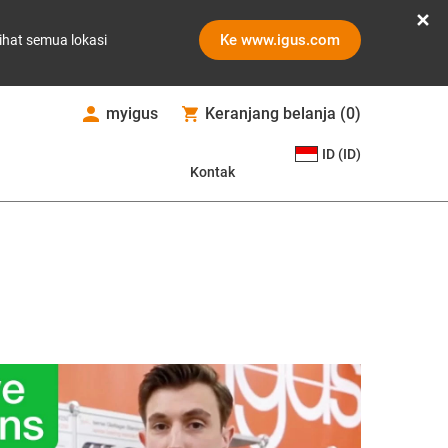
Ke www.igus.com
ihat semua lokasi
myigus
Keranjang belanja
(
0
)
ID (ID)
Kontak