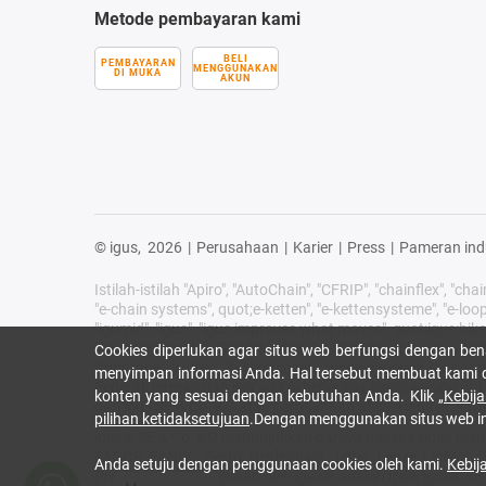
Metode pembayaran kami
BELI
PEMBAYARAN
MENGGUNAKAN
DI MUKA
AKUN
© igus,
2026
|
Perusahaan
|
Karier
|
Press
|
Pameran ind
Istilah-istilah "Apiro", "AutoChain", "CFRIP", "chainflex", "cha
"e-chain systems", quot;e-ketten", "e-kettensysteme", "e-loop", "
"igumid", "igus", "igus improves what moves", quot;igus:bike",
life", "print2mold", "Rawbot", "RBTX", "Readycable", "Readycha
Cookies diperlukan agar situs web berfungsi dengan 
"tribotape", "triflex", "twisterchain", "when it moves, igus
menyimpan informasi Anda. Hal tersebut membuat kami d
Federal Jerman dan jika ada di beberapa negara asing. In
konten yang sesuai dengan kebutuhan Anda. Klik
„Kebija
dari igus SE & Co. KG atau perusahaan afiliasi igus di Jerm
pilihan ketidaksetujuan
.Dengan menggunakan situs web in
igus® SE & Co. KG menunjukkan bahwa mereka tidak menjua
FAGOR, FANUC, Festo, Heidenhain, Jetter, Lenze, LinMot, L
Anda setuju dengan penggunaan cookies oleh kami.
Kebij
Produk yang ditawarkan oleh igus® adalah milik igus® SE