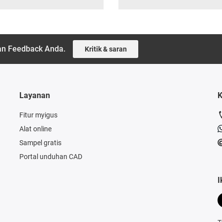
kan Feedback Anda.
Kritik & saran
Layanan
K
Fitur myigus
Alat online
Sampel gratis
Portal unduhan CAD
I