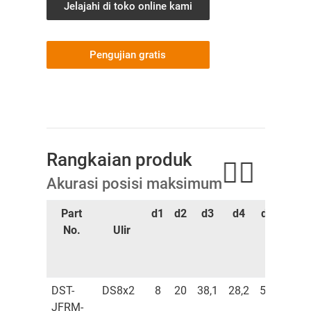
Jelajahi di toko online kami
Pengujian gratis
Rangkaian produk
Akurasi posisi maksimum
Part
d1
d2
d3
d4
d5
b1
No.
Ulir
DST-
DS8x2
8
20
38,1
28,2
5,2
41-
JFRM-
46