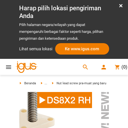
Harap pilih lokasi pengiriman
Anda
Pilih halaman negara/wilayah yang dapat
mempengaruhi berbagai faktor seperti harga, pilihan
pengiriman dan ketersediaan produk.
Ke www.igus.com
Lihat semua lokasi
search
(
0
)
search
Beranda
...
Nut lead screw pra-muat yang baru