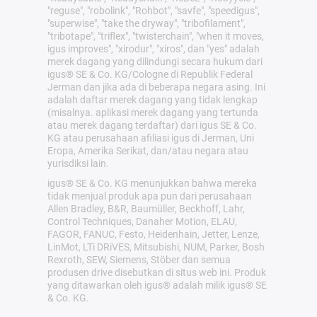
"reguse", "robolink", "Rohbot", "savfe", "speedigus",
"superwise", "take the dryway", "tribofilament",
"tribotape", "triflex", "twisterchain", "when it moves,
igus improves", "xirodur", "xiros", dan "yes" adalah
merek dagang yang dilindungi secara hukum dari
igus® SE & Co. KG/Cologne di Republik Federal
Jerman dan jika ada di beberapa negara asing. Ini
adalah daftar merek dagang yang tidak lengkap
(misalnya. aplikasi merek dagang yang tertunda
atau merek dagang terdaftar) dari igus SE & Co.
KG atau perusahaan afiliasi igus di Jerman, Uni
Eropa, Amerika Serikat, dan/atau negara atau
yurisdiksi lain.
igus® SE & Co. KG menunjukkan bahwa mereka
tidak menjual produk apa pun dari perusahaan
Allen Bradley, B&R, Baumüller, Beckhoff, Lahr,
Control Techniques, Danaher Motion, ELAU,
FAGOR, FANUC, Festo, Heidenhain, Jetter, Lenze,
LinMot, LTi DRiVES, Mitsubishi, NUM, Parker, Bosh
Rexroth, SEW, Siemens, Stöber dan semua
produsen drive disebutkan di situs web ini. Produk
yang ditawarkan oleh igus® adalah milik igus® SE
& Co. KG.