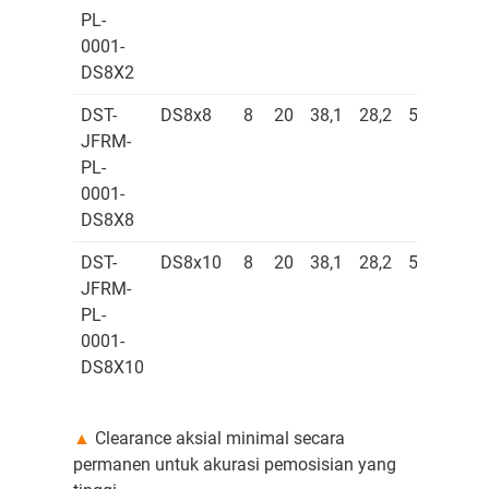
PL-
0001-
DS8X2
DST-
DS8x8
8
20
38,1
28,2
5,2
41-
JFRM-
46
PL-
0001-
DS8X8
DST-
DS8x10
8
20
38,1
28,2
5,2
41-
JFRM-
46
PL-
0001-
DS8X10
▲
Clearance aksial minimal secara
permanen untuk akurasi pemosisian yang