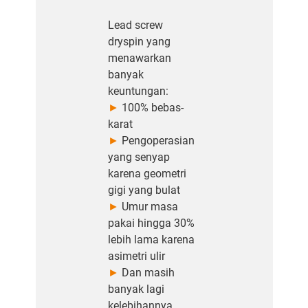
Lead screw
dryspin yang
menawarkan
banyak
keuntungan:
►
100% bebas-
karat
►
Pengoperasian
yang senyap
karena geometri
gigi yang bulat
►
Umur masa
pakai hingga 30%
lebih lama karena
asimetri ulir
►
Dan masih
banyak lagi
kelebihannya