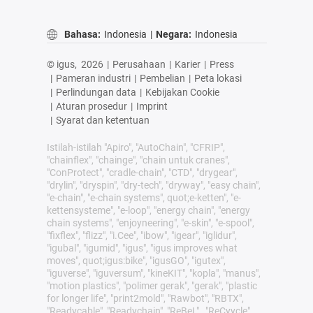
Bahasa:
Indonesia
|
Negara:
Indonesia
© igus,
2026
|
Perusahaan
|
Karier
|
Press
|
Pameran industri
|
Pembelian
|
Peta lokasi
|
Perlindungan data
|
Kebijakan Cookie
|
Aturan prosedur
|
Imprint
|
Syarat dan ketentuan
Istilah-istilah "Apiro", "AutoChain", "CFRIP",
"chainflex", "chainge", "chain untuk cranes",
"ConProtect", "cradle-chain", "CTD", "drygear",
"drylin", "dryspin", "dry-tech", "dryway", "easy chain",
"e-chain", "e-chain systems", quot;e-ketten", "e-
kettensysteme", "e-loop", "energy chain", "energy
chain systems", "enjoyneering", "e-skin", "e-spool",
"fixflex", "flizz", "i.Cee", "ibow", "igear", "iglidur",
"igubal", "igumid", "igus", "igus improves what
moves", quot;igus:bike", "igusGO", "igutex",
"iguverse", "iguversum", "kineKIT", "kopla", "manus",
"motion plastics", "polimer gerak", "gerak", "plastic
for longer life", "print2mold", "Rawbot", "RBTX",
"Readycable", "Readychain", "ReBeL" , "ReCyycle",