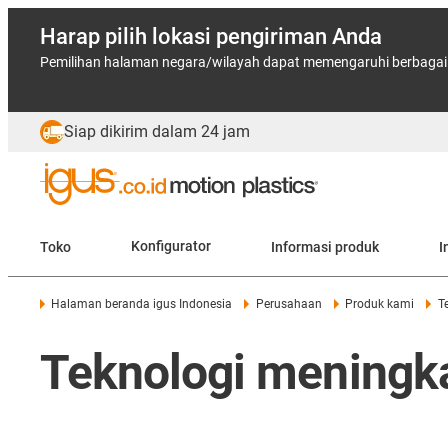
Harap pilih lokasi pengiriman Anda
Pemilihan halaman negara/wilayah dapat memengaruhi berbagai f
Siap dikirim dalam 24 jam
Toko
Konfigurator
Informasi produk
I
Halaman beranda igus Indonesia
Perusahaan
Produk kami
T
Teknologi meningka