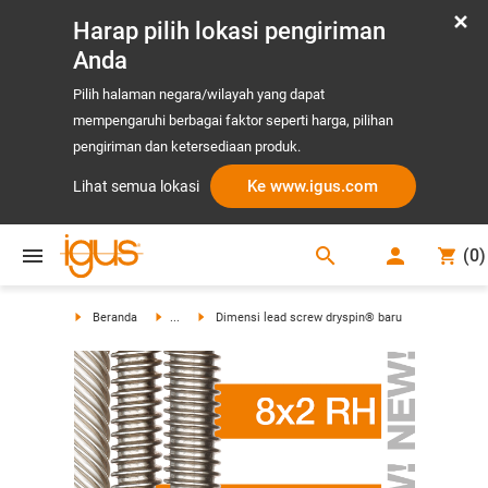
Harap pilih lokasi pengiriman
Anda
Pilih halaman negara/wilayah yang dapat
mempengaruhi berbagai faktor seperti harga, pilihan
pengiriman dan ketersediaan produk.
Ke www.igus.com
Lihat semua lokasi
search
(
0
)
search
Beranda
...
Dimensi lead screw dryspin® baru