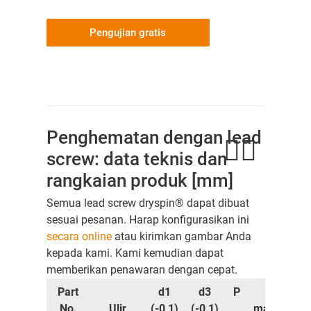
Pengujian gratis
Penghematan dengan lead
screw: data teknis dan
rangkaian produk [mm]
Semua lead screw dryspin® dapat dibuat
sesuai pesanan. Harap konfigurasikan ini
secara online
atau kirimkan gambar Anda
kepada kami. Kami kemudian dapat
memberikan penawaran dengan cepat.
Part
d1
d3
P
L
Be
No.
Ulir
(-0,1)
(-0,1)
maks.
[k