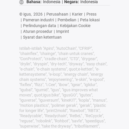
Bahasa:
Indonesia
|
Negara:
Indonesia
© igus,
2026
|
Perusahaan
|
Karier
|
Press
|
Pameran industri
|
Pembelian
|
Peta lokasi
|
Perlindungan data
|
Kebijakan Cookie
|
Aturan prosedur
|
Imprint
|
Syarat dan ketentuan
Istilah-istilah "Apiro", "AutoChain", "CFRIP",
"chainflex", "chainge", "chain untuk cranes",
"ConProtect", "cradle-chain", "CTD", "drygear",
"drylin", "dryspin", "dry-tech", "dryway", "easy chain",
"e-chain", "e-chain systems", quot;e-ketten", "e-
kettensysteme", "e-loop", "energy chain", "energy
chain systems", "enjoyneering", "e-skin", "e-spool",
"fixflex", "flizz", "i.Cee", "ibow", "igear", "iglidur",
"igubal", "igumid", "igus", "igus improves what
moves", quot;igus:bike", "igusGO", "igutex",
"iguverse", "iguversum", "kineKIT", "kopla", "manus",
"motion plastics", "polimer gerak", "gerak", "plastic
for longer life", "print2mold", "Rawbot", "RBTX",
"Readycable", "Readychain", "ReBeL" , "ReCyycle",
"reguse", "robolink", "Rohbot", "savfe", "speedigus",
"superwise", "take the dryway", "tribofilament",