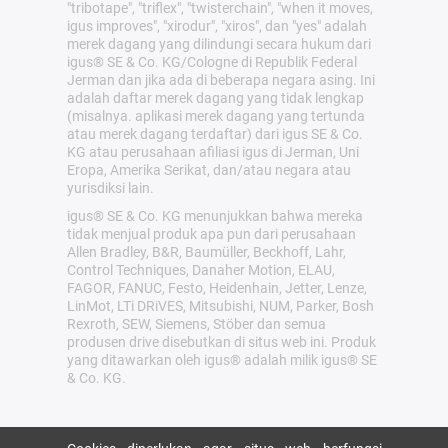
"tribotape", "triflex", "twisterchain", "when it moves,
igus improves", "xirodur", "xiros", dan "yes" adalah
merek dagang yang dilindungi secara hukum dari
igus® SE & Co. KG/Cologne di Republik Federal
Jerman dan jika ada di beberapa negara asing. Ini
adalah daftar merek dagang yang tidak lengkap
(misalnya. aplikasi merek dagang yang tertunda
atau merek dagang terdaftar) dari igus SE & Co.
KG atau perusahaan afiliasi igus di Jerman, Uni
Eropa, Amerika Serikat, dan/atau negara atau
yurisdiksi lain.
igus® SE & Co. KG menunjukkan bahwa mereka
tidak menjual produk apa pun dari perusahaan
Allen Bradley, B&R, Baumüller, Beckhoff, Lahr,
Control Techniques, Danaher Motion, ELAU,
FAGOR, FANUC, Festo, Heidenhain, Jetter, Lenze,
LinMot, LTi DRiVES, Mitsubishi, NUM, Parker, Bosh
Rexroth, SEW, Siemens, Stöber dan semua
produsen drive disebutkan di situs web ini. Produk
yang ditawarkan oleh igus® adalah milik igus® SE
& Co. KG.