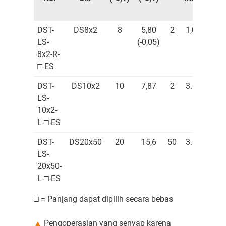
DST-
DS8x2
8
5,80
2
1,000
0,
LS-
(-0,05)
8x2-R-
□-ES
DST-
DS10x2
10
7,87
2
3.000
0,
LS-
10x2-
L-□-ES
DST-
DS20x50
20
15,6
50
3.000
2,
LS-
20x50-
L-□-ES
□ = Panjang dapat dipilih secara bebas
▲
Pengoperasian yang senyap karena