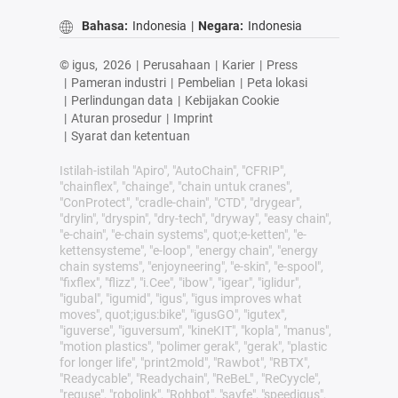
Bahasa:
Indonesia
|
Negara:
Indonesia
© igus,
2026
|
Perusahaan
|
Karier
|
Press
|
Pameran industri
|
Pembelian
|
Peta lokasi
|
Perlindungan data
|
Kebijakan Cookie
|
Aturan prosedur
|
Imprint
|
Syarat dan ketentuan
Istilah-istilah "Apiro", "AutoChain", "CFRIP",
"chainflex", "chainge", "chain untuk cranes",
"ConProtect", "cradle-chain", "CTD", "drygear",
"drylin", "dryspin", "dry-tech", "dryway", "easy chain",
"e-chain", "e-chain systems", quot;e-ketten", "e-
kettensysteme", "e-loop", "energy chain", "energy
chain systems", "enjoyneering", "e-skin", "e-spool",
"fixflex", "flizz", "i.Cee", "ibow", "igear", "iglidur",
"igubal", "igumid", "igus", "igus improves what
moves", quot;igus:bike", "igusGO", "igutex",
"iguverse", "iguversum", "kineKIT", "kopla", "manus",
"motion plastics", "polimer gerak", "gerak", "plastic
for longer life", "print2mold", "Rawbot", "RBTX",
"Readycable", "Readychain", "ReBeL" , "ReCyycle",
"reguse", "robolink", "Rohbot", "savfe", "speedigus",