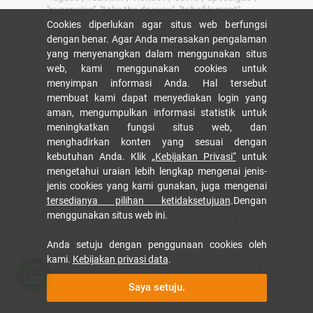
"superwise", "take the dryway", "tribofilament",
"tribotape", "triflex", "twisterchain", "when it moves,
Cookies diperlukan agar situs web berfungsi
igus improves", "xirodur", "xiros", dan "yes" adalah
dengan benar. Agar Anda merasakan pengalaman
merek dagang yang dilindungi secara hukum dari
yang menyenangkan dalam menggunakan situs
igus® SE & Co. KG/Cologne di Republik Federal
web, kami menggunakan cookies untuk
Jerman dan jika ada di beberapa negara asing. Ini
menyimpan informasi Anda. Hal tersebut
adalah daftar merek dagang yang tidak lengkap
(misalnya. aplikasi merek dagang yang tertunda
membuat kami dapat menyediakan login yang
atau merek dagang terdaftar) dari igus SE & Co.
aman, mengumpulkan informasi statistik untuk
KG atau perusahaan afiliasi igus di Jerman, Uni
meningkatkan fungsi situs web, dan
Eropa, Amerika Serikat, dan/atau negara atau
menghadirkan konten yang sesuai dengan
yurisdiksi lain.
kebutuhan Anda. Klik
„Kebijakan Privasi“
untuk
igus® SE & Co. KG menunjukkan bahwa mereka
mengetahui uraian lebih lengkap mengenai jenis-
tidak menjual produk apa pun dari perusahaan
jenis cookies yang kami gunakan, juga mengenai
Allen Bradley, B&R, Baumüller, Beckhoff, Lahr,
tersedianya pilihan ketidaksetujuan
.Dengan
Control Techniques, Danaher Motion, ELAU,
menggunakan situs web ini.
FAGOR, FANUC, Festo, Heidenhain, Jetter, Lenze,
LinMot, LTi DRiVES, Mitsubishi, NUM, Parker, Bosh
Rexroth, SEW, Siemens, Stöber dan semua
Anda setuju dengan penggunaan cookies oleh
produsen drive disebutkan di situs web ini. Produk
kami.
Kebijakan privasi data
.
yang ditawarkan oleh igus® adalah milik igus® SE
& Co. KG.
Saya setuju.