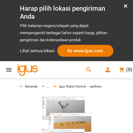
Harap pilih lokasi pengiriman
Anda
Pilih halaman negara/wilayah yang dapat
mempengaruhi berbagai faktor seperti harga, pilihan
pengiriman dan ketersediaan produk.
Ke www.igus.com
Lihat semua lokasi
search
(
0
)
search
Beranda
...
igus Robot Kontrol – aplikasi