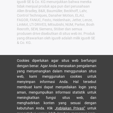
igus® SE & Co. KG menunjukkan bahwa mereka
tidak menjual produk apa pun dari perusahaan
Allen Bradley, B&R, Baumüller, Beckhoff, Lahr,
Control Techniques, Danaher Motion, ELAU,
FAGOR, FANUC, Festo, Heidenhain, Jetter, Lenze,
LinMot, LTi DRiVES, Mitsubishi, NUM, Parker, Bosh
Rexroth, SEW, Siemens, Stöber dan semua
produsen drive disebutkan di situs web ini. Produk
yang ditawarkan oleh igus® adalah milik igus® SE
& Co. KG.
Cookies diperlukan agar situs web berfungsi
dengan benar. Agar Anda merasakan pengalaman
yang menyenangkan dalam menggunakan situs
web, kami menggunakan cookies untuk
menyimpan informasi Anda. Hal tersebut
membuat kami dapat menyediakan login yang
aman, mengumpulkan informasi statistik untuk
meningkatkan fungsi situs web, dan
menghadirkan konten yang sesuai dengan
kebutuhan Anda. Klik
„Kebijakan Privasi“
untuk