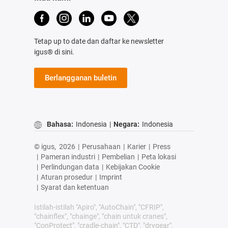
Tetap up to date dan daftar ke newsletter
igus® di sini.
Berlangganan buletin
Bahasa:
Indonesia
|
Negara:
Indonesia
© igus,
2026
|
Perusahaan
|
Karier
|
Press
|
Pameran industri
|
Pembelian
|
Peta lokasi
|
Perlindungan data
|
Kebijakan Cookie
|
Aturan prosedur
|
Imprint
|
Syarat dan ketentuan
Istilah-istilah "Apiro", "AutoChain", "CFRIP",
"chainflex", "chainge", "chain untuk cranes",
"ConProtect", "cradle-chain", "CTD", "drygear",