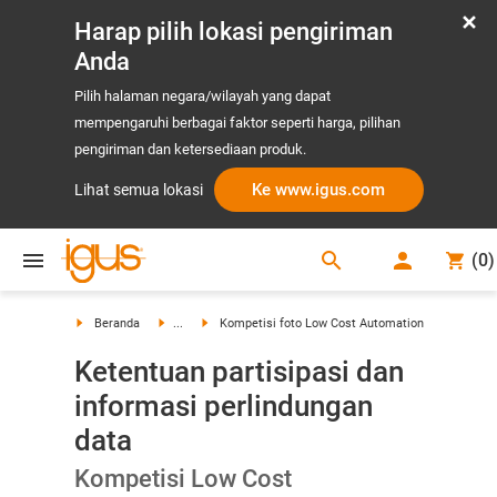
Harap pilih lokasi pengiriman
Anda
Pilih halaman negara/wilayah yang dapat
mempengaruhi berbagai faktor seperti harga, pilihan
pengiriman dan ketersediaan produk.
Ke www.igus.com
Lihat semua lokasi
search
(
0
)
search
Beranda
...
Kompetisi foto Low Cost Automation
Ketentuan partisipasi dan
informasi perlindungan
data
Kompetisi Low Cost