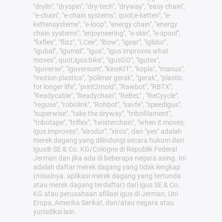
"drylin", "dryspin", "dry-tech", "dryway", "easy chain",
"e-chain", "e-chain systems", quot;e-ketten", "e-
kettensysteme", "e-loop", "energy chain", "energy
chain systems", "enjoyneering", "e-skin", "e-spool",
"fixflex", "flizz", "i.Cee", "ibow", "igear", "iglidur",
"igubal", "igumid", "igus", "igus improves what
moves", quot;igus:bike", "igusGO", "igutex",
"iguverse", "iguversum", "kineKIT", "kopla", "manus",
"motion plastics", "polimer gerak", "gerak", "plastic
for longer life", "print2mold", "Rawbot", "RBTX",
"Readycable", "Readychain", "ReBeL" , "ReCyycle",
"reguse", "robolink", "Rohbot", "savfe", "speedigus",
"superwise", "take the dryway", "tribofilament",
"tribotape", "triflex", "twisterchain", "when it moves,
igus improves", "xirodur", "xiros", dan "yes" adalah
merek dagang yang dilindungi secara hukum dari
igus® SE & Co. KG/Cologne di Republik Federal
Jerman dan jika ada di beberapa negara asing. Ini
adalah daftar merek dagang yang tidak lengkap
(misalnya. aplikasi merek dagang yang tertunda
atau merek dagang terdaftar) dari igus SE & Co.
KG atau perusahaan afiliasi igus di Jerman, Uni
Eropa, Amerika Serikat, dan/atau negara atau
yurisdiksi lain.