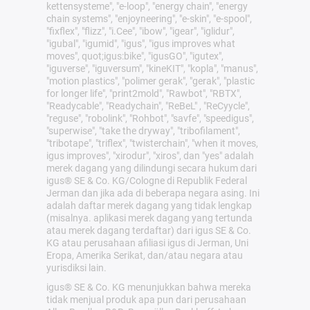
kettensysteme", "e-loop", "energy chain", "energy
chain systems", "enjoyneering", "e-skin", "e-spool",
"fixflex", "flizz", "i.Cee", "ibow", "igear", "iglidur",
"igubal", "igumid", "igus", "igus improves what
moves", quot;igus:bike", "igusGO", "igutex",
"iguverse", "iguversum", "kineKIT", "kopla", "manus",
"motion plastics", "polimer gerak", "gerak", "plastic
for longer life", "print2mold", "Rawbot", "RBTX",
"Readycable", "Readychain", "ReBeL" , "ReCyycle",
"reguse", "robolink", "Rohbot", "savfe", "speedigus",
"superwise", "take the dryway", "tribofilament",
"tribotape", "triflex", "twisterchain", "when it moves,
igus improves", "xirodur", "xiros", dan "yes" adalah
merek dagang yang dilindungi secara hukum dari
igus® SE & Co. KG/Cologne di Republik Federal
Jerman dan jika ada di beberapa negara asing. Ini
adalah daftar merek dagang yang tidak lengkap
(misalnya. aplikasi merek dagang yang tertunda
atau merek dagang terdaftar) dari igus SE & Co.
KG atau perusahaan afiliasi igus di Jerman, Uni
Eropa, Amerika Serikat, dan/atau negara atau
yurisdiksi lain.
igus® SE & Co. KG menunjukkan bahwa mereka
tidak menjual produk apa pun dari perusahaan