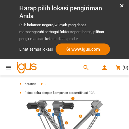
Harap pilih lokasi pengiriman
Anda
Pilih halaman negara/wilayah yang dapat
mempengaruhi berbagai faktor seperti harga, pilihan
pengiriman dan ketersediaan produk.
Ke www.igus.com
Lihat semua lokasi
search
(
0
)
search
Beranda
...
Robot delta dengan komponen bersertifikasi-FDA