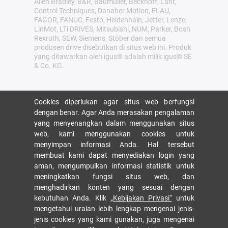
Allen Bradley, B&R, Baumüller, Beckhoff, Lahr,
Control Techniques, Danaher Motion, ELAU,
FAGOR, FANUC, Festo, Heidenhain, Jetter, Lenze,
LinMot, LTi DRiVES, Mitsubishi, NUM, Parker, Bosh
Rexroth, SEW, Siemens, Stöber dan semua
produsen drive disebutkan di situs web ini. Produk
yang ditawarkan oleh igus® adalah milik igus® SE
& Co. KG.
Cookies diperlukan agar situs web berfungsi
dengan benar. Agar Anda merasakan pengalaman
yang menyenangkan dalam menggunakan situs
web, kami menggunakan cookies untuk
menyimpan informasi Anda. Hal tersebut
membuat kami dapat menyediakan login yang
aman, mengumpulkan informasi statistik untuk
meningkatkan fungsi situs web, dan
menghadirkan konten yang sesuai dengan
kebutuhan Anda. Klik
„Kebijakan Privasi“
untuk
mengetahui uraian lebih lengkap mengenai jenis-
jenis cookies yang kami gunakan, juga mengenai