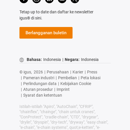
Tetap up to date dan daftar ke newsletter
igus® di sini.
Berlangganan buletin
Bahasa:
Indonesia
|
Negara:
Indonesia
© igus,
2026
|
Perusahaan
|
Karier
|
Press
|
Pameran industri
|
Pembelian
|
Peta lokasi
|
Perlindungan data
|
Kebijakan Cookie
|
Aturan prosedur
|
Imprint
|
Syarat dan ketentuan
Istilah-istilah "Apiro", "AutoChain", "CFRIP",
"chainflex", "chainge", "chain untuk cranes",
"ConProtect", "cradle-chain", "CTD", "drygear",
"drylin", "dryspin", "dry-tech", "dryway", "easy chain",
"e-chain", "e-chain systems", quot;e-ketten", "e-