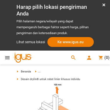
Harap pilih lokasi pengiriman
Anda
Pilih halaman negara/wilayah yang dapat
mempengaruhi berbagai faktor seperti harga, pilihan
pengiriman dan ketersediaan produk.
Ke www.igus.eu
Lihat semua lokasi
search
(
0
)
search
Beranda
...
Desain drylin® untuk robot linier khusus individu