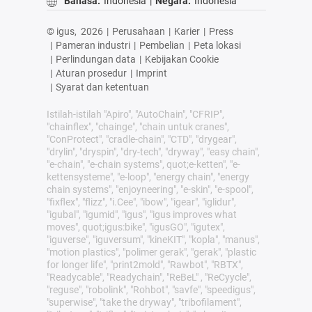
Bahasa:
Indonesia
|
Negara:
Indonesia
© igus,
2026
|
Perusahaan
|
Karier
|
Press
|
Pameran industri
|
Pembelian
|
Peta lokasi
|
Perlindungan data
|
Kebijakan Cookie
|
Aturan prosedur
|
Imprint
|
Syarat dan ketentuan
Istilah-istilah "Apiro", "AutoChain", "CFRIP",
"chainflex", "chainge", "chain untuk cranes",
"ConProtect", "cradle-chain", "CTD", "drygear",
"drylin", "dryspin", "dry-tech", "dryway", "easy chain",
"e-chain", "e-chain systems", quot;e-ketten", "e-
kettensysteme", "e-loop", "energy chain", "energy
chain systems", "enjoyneering", "e-skin", "e-spool",
"fixflex", "flizz", "i.Cee", "ibow", "igear", "iglidur",
"igubal", "igumid", "igus", "igus improves what
moves", quot;igus:bike", "igusGO", "igutex",
"iguverse", "iguversum", "kineKIT", "kopla", "manus",
"motion plastics", "polimer gerak", "gerak", "plastic
for longer life", "print2mold", "Rawbot", "RBTX",
"Readycable", "Readychain", "ReBeL" , "ReCyycle",
"reguse", "robolink", "Rohbot", "savfe", "speedigus",
"superwise", "take the dryway", "tribofilament",