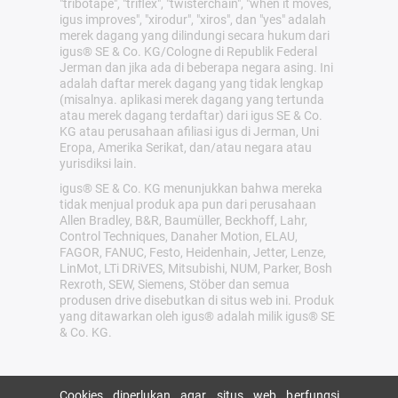
"tribotape", "triflex", "twisterchain", "when it moves,
igus improves", "xirodur", "xiros", dan "yes" adalah
merek dagang yang dilindungi secara hukum dari
igus® SE & Co. KG/Cologne di Republik Federal
Jerman dan jika ada di beberapa negara asing. Ini
adalah daftar merek dagang yang tidak lengkap
(misalnya. aplikasi merek dagang yang tertunda
atau merek dagang terdaftar) dari igus SE & Co.
KG atau perusahaan afiliasi igus di Jerman, Uni
Eropa, Amerika Serikat, dan/atau negara atau
yurisdiksi lain.
igus® SE & Co. KG menunjukkan bahwa mereka
tidak menjual produk apa pun dari perusahaan
Allen Bradley, B&R, Baumüller, Beckhoff, Lahr,
Control Techniques, Danaher Motion, ELAU,
FAGOR, FANUC, Festo, Heidenhain, Jetter, Lenze,
LinMot, LTi DRiVES, Mitsubishi, NUM, Parker, Bosh
Rexroth, SEW, Siemens, Stöber dan semua
produsen drive disebutkan di situs web ini. Produk
yang ditawarkan oleh igus® adalah milik igus® SE
& Co. KG.
Cookies diperlukan agar situs web berfungsi