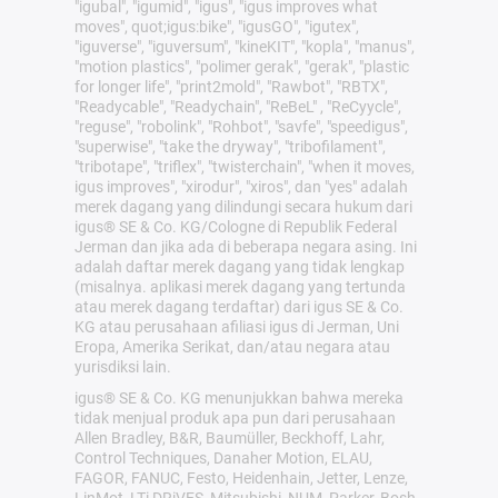
"igubal", "igumid", "igus", "igus improves what
moves", quot;igus:bike", "igusGO", "igutex",
"iguverse", "iguversum", "kineKIT", "kopla", "manus",
"motion plastics", "polimer gerak", "gerak", "plastic
for longer life", "print2mold", "Rawbot", "RBTX",
"Readycable", "Readychain", "ReBeL" , "ReCyycle",
"reguse", "robolink", "Rohbot", "savfe", "speedigus",
"superwise", "take the dryway", "tribofilament",
"tribotape", "triflex", "twisterchain", "when it moves,
igus improves", "xirodur", "xiros", dan "yes" adalah
merek dagang yang dilindungi secara hukum dari
igus® SE & Co. KG/Cologne di Republik Federal
Jerman dan jika ada di beberapa negara asing. Ini
adalah daftar merek dagang yang tidak lengkap
(misalnya. aplikasi merek dagang yang tertunda
atau merek dagang terdaftar) dari igus SE & Co.
KG atau perusahaan afiliasi igus di Jerman, Uni
Eropa, Amerika Serikat, dan/atau negara atau
yurisdiksi lain.
igus® SE & Co. KG menunjukkan bahwa mereka
tidak menjual produk apa pun dari perusahaan
Allen Bradley, B&R, Baumüller, Beckhoff, Lahr,
Control Techniques, Danaher Motion, ELAU,
FAGOR, FANUC, Festo, Heidenhain, Jetter, Lenze,