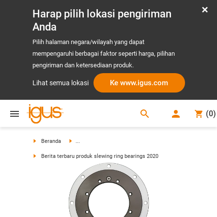
Harap pilih lokasi pengiriman
Anda
Pilih halaman negara/wilayah yang dapat
mempengaruhi berbagai faktor seperti harga, pilihan
pengiriman dan ketersediaan produk.
Ke www.igus.com
Lihat semua lokasi
search
(
0
)
search
Beranda
...
Berita terbaru produk slewing ring bearings 2020