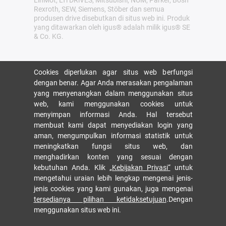
LinMot, LTi DRiVES, Mitsubishi, NUM, Parker, Bosh
Rexroth, SEW, Siemens, Stöber dan semua
produsen drive disebutkan di situs web ini. Produk
yang ditawarkan oleh igus® adalah milik igus® SE
& Co. KG.
Cookies diperlukan agar situs web berfungsi
dengan benar. Agar Anda merasakan pengalaman
yang menyenangkan dalam menggunakan situs
web, kami menggunakan cookies untuk
menyimpan informasi Anda. Hal tersebut
membuat kami dapat menyediakan login yang
aman, mengumpulkan informasi statistik untuk
meningkatkan fungsi situs web, dan
menghadirkan konten yang sesuai dengan
kebutuhan Anda. Klik
„Kebijakan Privasi“
untuk
mengetahui uraian lebih lengkap mengenai jenis-
jenis cookies yang kami gunakan, juga mengenai
tersedianya pilihan ketidaksetujuan
.Dengan
menggunakan situs web ini.