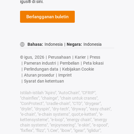
igus® di sini.
Berlangganan buletin
Bahasa:
Indonesia
|
Negara:
Indonesia
© igus,
2026
|
Perusahaan
|
Karier
|
Press
|
Pameran industri
|
Pembelian
|
Peta lokasi
|
Perlindungan data
|
Kebijakan Cookie
|
Aturan prosedur
|
Imprint
|
Syarat dan ketentuan
Istilah-istilah "Apiro", "AutoChain", "CFRIP",
"chainflex", "chainge", "chain untuk cranes",
"ConProtect", "cradle-chain", "CTD", "drygear",
"drylin", "dryspin", "dry-tech", "dryway", "easy chain",
"e-chain", "e-chain systems", quot;e-ketten", "e-
kettensysteme", "e-loop", "energy chain", "energy
chain systems", "enjoyneering", "e-skin", "e-spool",
"fixflex", "flizz", "i.Cee", "ibow", "igear", "iglidur",