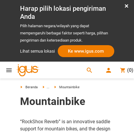
Harap pilih lokasi pengiriman
Anda
Pilih halaman negara/wilayah yang dapat
mempengaruhi berbagai faktor seperti harga, pilihan
pengiriman dan ketersediaan produk.
Ke www.igus.com
Lihat semua lokasi
search
(
0
)
search
Beranda
...
Mountainbike
Mountainbike
“RockShox Reverb” is an innovative saddle
support for mountain bikes, and the design