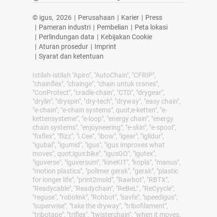
© igus,
2026
|
Perusahaan
|
Karier
|
Press
|
Pameran industri
|
Pembelian
|
Peta lokasi
|
Perlindungan data
|
Kebijakan Cookie
|
Aturan prosedur
|
Imprint
|
Syarat dan ketentuan
Istilah-istilah "Apiro", "AutoChain", "CFRIP",
"chainflex", "chainge", "chain untuk cranes",
"ConProtect", "cradle-chain", "CTD", "drygear",
"drylin", "dryspin", "dry-tech", "dryway", "easy chain",
"e-chain", "e-chain systems", quot;e-ketten", "e-
kettensysteme", "e-loop", "energy chain", "energy
chain systems", "enjoyneering", "e-skin", "e-spool",
"fixflex", "flizz", "i.Cee", "ibow", "igear", "iglidur",
"igubal", "igumid", "igus", "igus improves what
moves", quot;igus:bike", "igusGO", "igutex",
"iguverse", "iguversum", "kineKIT", "kopla", "manus",
"motion plastics", "polimer gerak", "gerak", "plastic
for longer life", "print2mold", "Rawbot", "RBTX",
"Readycable", "Readychain", "ReBeL" , "ReCyycle",
"reguse", "robolink", "Rohbot", "savfe", "speedigus",
"superwise", "take the dryway", "tribofilament",
"tribotape", "triflex", "twisterchain", "when it moves,