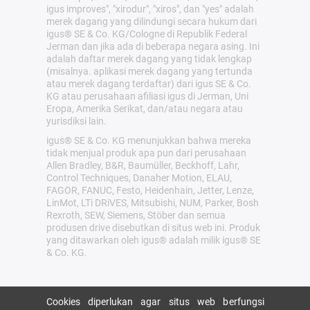
igus improves", "xirodur", "xiros", dan "yes" adalah
merek dagang yang dilindungi secara hukum dari
igus® SE & Co. KG/Cologne di Republik Federal
Jerman dan jika ada di beberapa negara asing. Ini
adalah daftar merek dagang yang tidak lengkap
(misalnya. aplikasi merek dagang yang tertunda
atau merek dagang terdaftar) dari igus SE & Co.
KG atau perusahaan afiliasi igus di Jerman, Uni
Eropa, Amerika Serikat, dan/atau negara atau
yurisdiksi lain.
igus® SE & Co. KG menunjukkan bahwa mereka
tidak menjual produk apa pun dari perusahaan
Allen Bradley, B&R, Baumüller, Beckhoff, Lahr,
Control Techniques, Danaher Motion, ELAU,
FAGOR, FANUC, Festo, Heidenhain, Jetter, Lenze,
LinMot, LTi DRiVES, Mitsubishi, NUM, Parker, Bosh
Rexroth, SEW, Siemens, Stöber dan semua
produsen drive disebutkan di situs web ini. Produk
yang ditawarkan oleh igus® adalah milik igus® SE
& Co. KG.
Cookies diperlukan agar situs web berfungsi