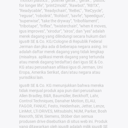
"motion plastics", "polimer gerak", "gerak", "plastic
for longer life", "print2mold", "Rawbot", "RBTX",
"Readycable", "Readychain", "ReBeL" , "ReCyycle",
"reguse", "robolink", "Rohbot", "savfe", "speedigus",
"superwise", "take the dryway", "tribofilament",
"tribotape", "triflex", "twisterchain", "when it moves,
igus improves", "xirodur", "xiros", dan "yes" adalah
merek dagang yang dilindungi secara hukum dari
igus® SE & Co. KG/Cologne di Republik Federal
Jerman dan jika ada di beberapa negara asing. Ini
adalah daftar merek dagang yang tidak lengkap
(misalnya. aplikasi merek dagang yang tertunda
atau merek dagang terdaftar) dari igus SE & Co.
KG atau perusahaan afiliasi igus di Jerman, Uni
Eropa, Amerika Serikat, dan/atau negara atau
yurisdiksi lain.
igus® SE & Co. KG menunjukkan bahwa mereka
tidak menjual produk apa pun dari perusahaan
Allen Bradley, B&R, Baumüller, Beckhoff, Lahr,
Control Techniques, Danaher Motion, ELAU,
FAGOR, FANUC, Festo, Heidenhain, Jetter, Lenze,
LinMot, LTi DRiVES, Mitsubishi, NUM, Parker, Bosh
Rexroth, SEW, Siemens, Stöber dan semua
produsen drive disebutkan di situs web ini. Produk
yang ditawarkan oleh igus® adalah milik igus® SE