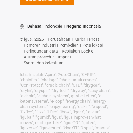
Bahasa:
Indonesia
|
Negara:
Indonesia
© igus,
2026
|
Perusahaan
|
Karier
|
Press
|
Pameran industri
|
Pembelian
|
Peta lokasi
|
Perlindungan data
|
Kebijakan Cookie
|
Aturan prosedur
|
Imprint
|
Syarat dan ketentuan
Istilah-istilah "Apiro", "AutoChain", "CFRIP",
"chainflex", "chainge", "chain untuk cranes",
"ConProtect", "cradle-chain", "CTD", "drygear",
"drylin", "dryspin", "dry-tech", "dryway", "easy chain",
"e-chain", "e-chain systems", quot;e-ketten", "e-
kettensysteme", "e-loop", "energy chain", "energy
chain systems", "enjoyneering", "e-skin", "e-spool",
"fixflex", "flizz", "i.Cee", "ibow", "igear", "iglidur",
"igubal", "igumid", "igus", "igus improves what
moves", quot;igus:bike", "igusGO", "igutex",
"iguverse", "iguversum", "kineKIT", "kopla", "manus",