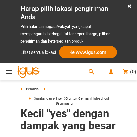
Harap pilih lokasi pengiriman
Anda
Pilih halaman negara/wilayah yang dapat
mempengaruhi berbagai faktor seperti harga, pilihan
pengiriman dan ketersediaan produk.
Ke www.igus.com
Lihat semua lokasi
search
(
0
)
search
Beranda
...
Sumbangan printer 3D untuk German high-school
(Gymnasium)
Kecil "yes" dengan
dampak yang besar