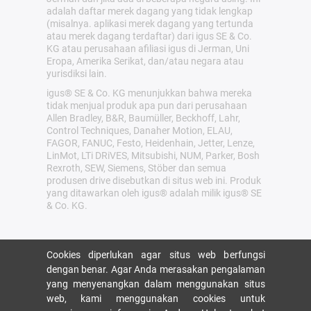
adalah daftar merek dagang yang tidak lengkap
(misalnya. aplikasi merek dagang yang tertunda
atau merek dagang terdaftar) dari igus SE & Co.
KG atau perusahaan afiliasi igus di Jerman, Uni
Eropa, Amerika Serikat, dan/atau negara atau
yurisdiksi lain.
igus® SE & Co. KG menunjukkan bahwa mereka
tidak menjual produk apa pun dari perusahaan
Allen Bradley, B&R, Baumüller, Beckhoff, Lahr,
Control Techniques, Danaher Motion, ELAU,
FAGOR, FANUC, Festo, Heidenhain, Jetter, Lenze,
LinMot, LTi DRiVES, Mitsubishi, NUM, Parker, Bosh
Rexroth, SEW, Siemens, Stöber dan semua
produsen drive disebutkan di situs web ini. Produk
yang ditawarkan oleh igus® adalah milik igus® SE
& Co. KG.
Cookies diperlukan agar situs web berfungsi
dengan benar. Agar Anda merasakan pengalaman
yang menyenangkan dalam menggunakan situs
web, kami menggunakan cookies untuk