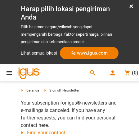
Harap pilih lokasi pengiriman
Anda
Pilih halaman negara/wilayah yang dapat
mempengaruhi berbagai faktor seperti harga, pilihan
pengiriman dan ketersediaan produk.
Ke www.igus.com
Lihat semua lokasi
search
(
0
)
search
Beranda
Sign off Newsletter
Your subscription for igus®-newsletters and
e-mailings is canceled. If you have any
further requests, you can find your personal
contact here.
Find your contact