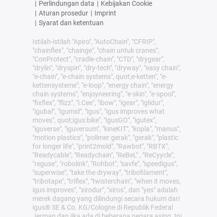
|
Perlindungan data
|
Kebijakan Cookie
|
Aturan prosedur
|
Imprint
|
Syarat dan ketentuan
Istilah-istilah "Apiro", "AutoChain", "CFRIP",
"chainflex", "chainge", "chain untuk cranes",
"ConProtect", "cradle-chain", "CTD", "drygear",
"drylin", "dryspin", "dry-tech", "dryway", "easy chain",
"e-chain", "e-chain systems", quot;e-ketten", "e-
kettensysteme", "e-loop", "energy chain", "energy
chain systems", "enjoyneering", "e-skin", "e-spool",
"fixflex", "flizz", "i.Cee", "ibow", "igear", "iglidur",
"igubal", "igumid", "igus", "igus improves what
moves", quot;igus:bike", "igusGO", "igutex",
"iguverse", "iguversum", "kineKIT", "kopla", "manus",
"motion plastics", "polimer gerak", "gerak", "plastic
for longer life", "print2mold", "Rawbot", "RBTX",
"Readycable", "Readychain", "ReBeL" , "ReCyycle",
"reguse", "robolink", "Rohbot", "savfe", "speedigus",
"superwise", "take the dryway", "tribofilament",
"tribotape", "triflex", "twisterchain", "when it moves,
igus improves", "xirodur", "xiros", dan "yes" adalah
merek dagang yang dilindungi secara hukum dari
igus® SE & Co. KG/Cologne di Republik Federal
Jerman dan jika ada di beberapa negara asing. Ini