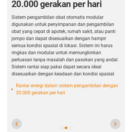
fleksibel
Pangkalan lepas pantai Mongstad adalah salah
satu pangkalan yang paling sering digunakan di
i
Norwegia. Kapal-kapal berganti dua kali sehari
untuk dimuati peralatan untuk anjungan lepas
pantai di Laut Utara. Pangkalan ini bekerja
sepanjang waktu.
l.
Oleh karena itu, sistem catu daya pantai yang andal,
kuat, dan fleksibel dari igus® digunakan. Sebuah e-
.
spool yang dimanfaatkan diintegrasikan dalam
wadah sepanjang tiga meter yang dapat ditangani
an
oleh forklift untuk memposisikan sistem di
sepanjang berbagai tempat berlabuh.
Sambungan shore power