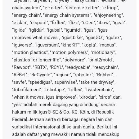
"dryspin", "dry-tech", "dryway", "easy chain", "e-chain", "e-
chain system", "e-ketten", "sistem e-ketten", "e-loop",
"energy chain", "energy chain systems", "enjoyneering",
"e-skin", "e-spool", "fixflex", "flizz", "i.Cee", "ibow", "igear",
“iglide”, "iglidur", "igubal", "igumid", "igus", "igus
improves what moves", "igus:bike", "igusGO", "igutex",
"iguverse", "iguversum", "kineKIT", "kopla", "manus",
"motion plastics", "motion polymers", "motionary",
"plastics for longer life", "polymore", "print2mold",
"Rawbot", "RBTX", "RCYL", "readycable", "readychain",
"ReBeL", "ReCyycle", "reguse", "robolink", "Rohbot",
"savfe", "speedigus", superwise", "take the dryway",
"tribofilament", "tribotape", "triflex", "twisterchain",
"when it moves, igus improves", "xirodur", "xiros" dan
"yes" adalah merek dagang yang dilindungi secara
hukum milik igus® SE & Co. KG, Köln, di Republik
Federal Jerman serta di berbagai negara lain dan
yurisdiksi internasional di seluruh dunia. Berikut ini
adalah daftar yang mewakili namun tidak mencakup