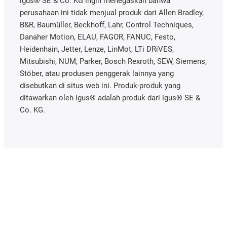
igus® SE & Co. KG ingin menegaskan bahwa
perusahaan ini tidak menjual produk dari Allen Bradley,
B&R, Baumüller, Beckhoff, Lahr, Control Techniques,
Danaher Motion, ELAU, FAGOR, FANUC, Festo,
Heidenhain, Jetter, Lenze, LinMot, LTi DRiVES,
Mitsubishi, NUM, Parker, Bosch Rexroth, SEW, Siemens,
Stöber, atau produsen penggerak lainnya yang
disebutkan di situs web ini. Produk-produk yang
ditawarkan oleh igus® adalah produk dari igus® SE &
Co. KG.