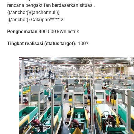
rencana pengaktifan berdasarkan situasi.
{{/anchor}}{{anchor:null}}
{{/anchor}} Cakupan**:** 2
Penghematan
400.000 kWh listrik
Tingkat realisasi (status target):
100%