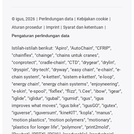
©
igus, 2026
Perlindungan data
Kebijakan cookie
Aturan prosedur
Imprint
Syarat dan ketentuan
Pengaturan perlindungan data
Istilah-istilah berikut: "Apiro", "AutoChain", "CFRIP",
"chainflex", "chainge", "chains untuk cranes",
"conprotect", "cradle-chain", "CTD", "drygear", "drylin",
"dryspin", "dry-tech", "dryway", "easy chain", "e-chain", "e-
chain system", "e-ketten", "sistem e-ketten", "e-loop",
"energy chain", "energy chain systems", "enjoyneering",
"e-skin", "e-spool", "fixflex", "flizz", "i.Cee", "ibow", "igear",
“iglide”, "iglidur", "igubal", "igumid", "igus", "igus
improves what moves", "igus:bike", "igusGO", "igutex",
"iguverse", "iguversum", "kineKIT", "kopla", "manus",
"motion plastics", "motion polymers", "motionary",
"plastics for longer life", "polymore", "print2mold",