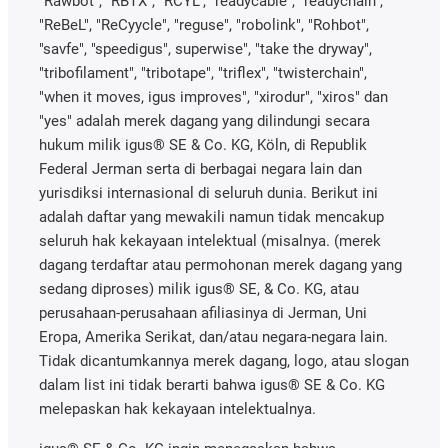
"Rawbot", "RBTX", "RCYL", "readycable", "readychain",
"ReBeL", "ReCyycle", "reguse", "robolink", "Rohbot",
"savfe", "speedigus", superwise", "take the dryway",
"tribofilament", "tribotape", "triflex", "twisterchain",
"when it moves, igus improves", "xirodur", "xiros" dan
"yes" adalah merek dagang yang dilindungi secara
hukum milik igus® SE & Co. KG, Köln, di Republik
Federal Jerman serta di berbagai negara lain dan
yurisdiksi internasional di seluruh dunia. Berikut ini
adalah daftar yang mewakili namun tidak mencakup
seluruh hak kekayaan intelektual (misalnya. (merek
dagang terdaftar atau permohonan merek dagang yang
sedang diproses) milik igus® SE, & Co. KG, atau
perusahaan-perusahaan afiliasinya di Jerman, Uni
Eropa, Amerika Serikat, dan/atau negara-negara lain.
Tidak dicantumkannya merek dagang, logo, atau slogan
dalam list ini tidak berarti bahwa igus® SE & Co. KG
melepaskan hak kekayaan intelektualnya.