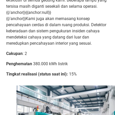
eksklusif di semua gedung kami. Beberapa lampu yang
tersisa masih diganti sesekali dan selama operasi.
{{/anchor}}{{anchor:null}}
{{/anchor}}Kami juga akan memasang konsep
pencahayaan cerdas di dalam ruang produksi. Detektor
keberadaan dan sistem pengukuran insiden cahaya
mendeteksi cahaya yang datang dari luar dan
meredupkan pencahayaan interior yang sesuai.
Cakupan
: 2
Penghematan
380.000 kWh listrik
Tingkat realisasi (status saat ini):
15%