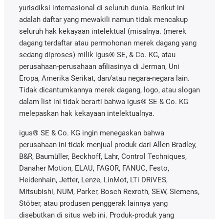
yurisdiksi internasional di seluruh dunia. Berikut ini
adalah daftar yang mewakili namun tidak mencakup
seluruh hak kekayaan intelektual (misalnya. (merek
dagang terdaftar atau permohonan merek dagang yang
sedang diproses) milik igus® SE, & Co. KG, atau
perusahaan-perusahaan afiliasinya di Jerman, Uni
Eropa, Amerika Serikat, dan/atau negara-negara lain.
Tidak dicantumkannya merek dagang, logo, atau slogan
dalam list ini tidak berarti bahwa igus® SE & Co. KG
melepaskan hak kekayaan intelektualnya.
igus® SE & Co. KG ingin menegaskan bahwa
perusahaan ini tidak menjual produk dari Allen Bradley,
B&R, Baumüller, Beckhoff, Lahr, Control Techniques,
Danaher Motion, ELAU, FAGOR, FANUC, Festo,
Heidenhain, Jetter, Lenze, LinMot, LTi DRiVES,
Mitsubishi, NUM, Parker, Bosch Rexroth, SEW, Siemens,
Stöber, atau produsen penggerak lainnya yang
disebutkan di situs web ini. Produk-produk yang