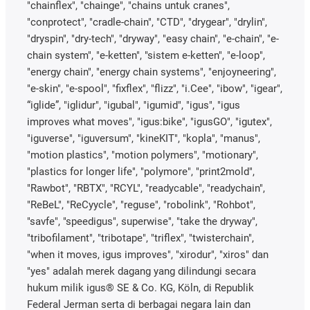
"chainflex", "chainge", "chains untuk cranes",
"conprotect", "cradle-chain", "CTD", "drygear", "drylin",
"dryspin", "dry-tech", "dryway", "easy chain", "e-chain", "e-
chain system", "e-ketten", "sistem e-ketten", "e-loop",
"energy chain", "energy chain systems", "enjoyneering",
"e-skin", "e-spool", "fixflex", "flizz", "i.Cee", "ibow", "igear",
“iglide”, "iglidur", "igubal", "igumid", "igus", "igus
improves what moves", "igus:bike", "igusGO", "igutex",
"iguverse", "iguversum", "kineKIT", "kopla", "manus",
"motion plastics", "motion polymers", "motionary",
"plastics for longer life", "polymore", "print2mold",
"Rawbot", "RBTX", "RCYL", "readycable", "readychain",
"ReBeL", "ReCyycle", "reguse", "robolink", "Rohbot",
"savfe", "speedigus", superwise", "take the dryway",
"tribofilament", "tribotape", "triflex", "twisterchain",
"when it moves, igus improves", "xirodur", "xiros" dan
"yes" adalah merek dagang yang dilindungi secara
hukum milik igus® SE & Co. KG, Köln, di Republik
Federal Jerman serta di berbagai negara lain dan