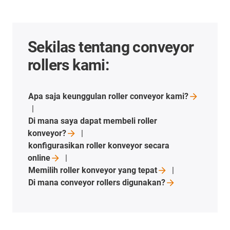
Sekilas tentang conveyor
rollers kami:
Apa saja keunggulan roller conveyor
kami?
Di mana saya dapat membeli roller
konveyor?
konfigurasikan roller konveyor secara
online
Memilih roller konveyor yang
tepat
Di mana conveyor rollers
digunakan?