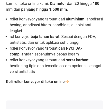
kami di toko online kami:
Diameter
dari
20
hingga
100
mm dan
panjang
hingga 1.500 mm
.
roller konveyor yang terbuat dari
aluminium
: anodisasi
bening, anodisasi hitam, sandblast, dilapisi anti
lengket
rol konveyor
baja tahan karat
: Sesuai dengan FDA,
antistatis, dan untuk aplikasi suhu tinggi
roller konveyor yang terbuat dari
PVCFDA-
compliant
dan sepenuhnya bebas logam
roller konveyor yang terbuat dari
serat karbon
:
berdinding tipis dan tersedia secara opsional sebagai
versi antistatis
Beli roller konveyor di toko
online