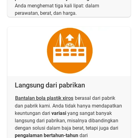
Anda menghemat tiga kali lipat: dalam
perawatan, berat, dan harga.
Langsung dari pabrikan
Bantalan bola plastik xiros
berasal dari pabrik
dan pabrik kami. Anda tidak hanya mendapatkan
keuntungan dari
variasi
yang sangat banyak
langsung dari pabrikan, misalnya dibandingkan
dengan solusi dalam baja berat, tetapi juga dari
pengalaman bertahun-tahun
dari