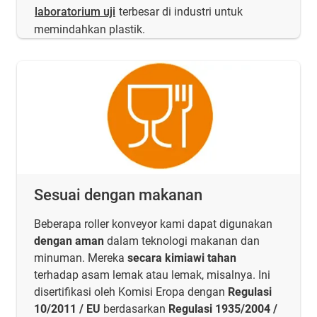
laboratorium uji
terbesar di industri untuk
memindahkan plastik.
Sesuai dengan makanan
Beberapa roller konveyor kami dapat digunakan
dengan aman
dalam teknologi makanan dan
minuman. Mereka
secara kimiawi tahan
terhadap asam lemak atau lemak, misalnya. Ini
disertifikasi oleh Komisi Eropa dengan
Regulasi
10/2011 / EU
berdasarkan
Regulasi 1935/2004 /