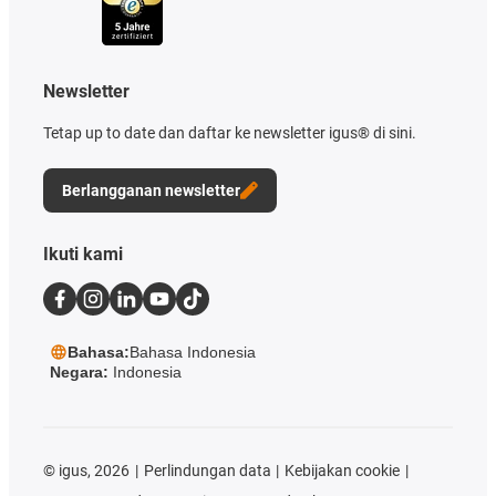
Newsletter
Tetap up to date dan daftar ke newsletter igus® di sini.
Berlangganan newsletter
Ikuti kami
Bahasa:
Bahasa Indonesia
Negara:
Indonesia
©
igus, 2026
Perlindungan data
Kebijakan cookie