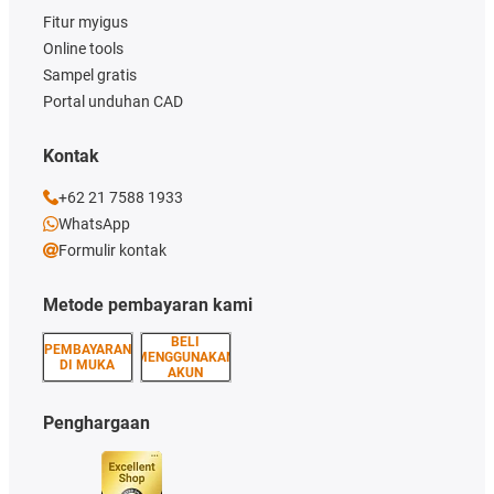
Fitur myigus
Online tools
Sampel gratis
Portal unduhan CAD
Kontak
+62 21 7588 1933
WhatsApp
Formulir kontak
Metode pembayaran kami
BELI
PEMBAYARAN
MENGGUNAKAN
DI MUKA
AKUN
Penghargaan