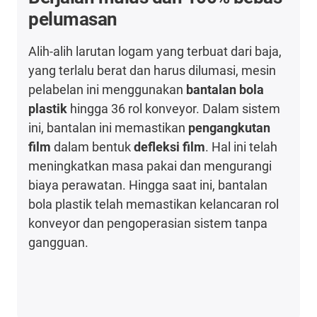
pelumasan
Alih-alih larutan logam yang terbuat dari baja,
yang terlalu berat dan harus dilumasi, mesin
pelabelan ini menggunakan
bantalan bola
plastik
hingga 36 rol konveyor. Dalam sistem
ini, bantalan ini memastikan
pengangkutan
film
dalam bentuk
defleksi film
. Hal ini telah
meningkatkan masa pakai dan mengurangi
biaya perawatan. Hingga saat ini, bantalan
bola plastik telah memastikan kelancaran rol
konveyor dan pengoperasian sistem tanpa
gangguan.