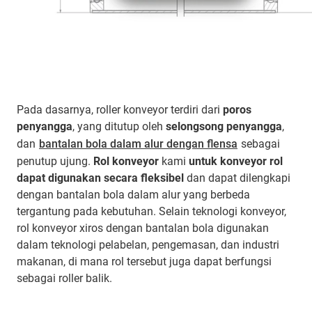
Pada dasarnya, roller konveyor terdiri dari
poros
penyangga
, yang ditutup oleh
selongsong penyangga
,
dan
bantalan bola dalam alur dengan flensa
sebagai
penutup ujung.
Rol konveyor
kami
untuk konveyor rol
dapat digunakan secara fleksibel
dan dapat dilengkapi
dengan bantalan bola dalam alur yang berbeda
tergantung pada kebutuhan. Selain teknologi konveyor,
rol konveyor xiros dengan bantalan bola digunakan
dalam teknologi pelabelan, pengemasan, dan industri
makanan, di mana rol tersebut juga dapat berfungsi
sebagai roller balik.