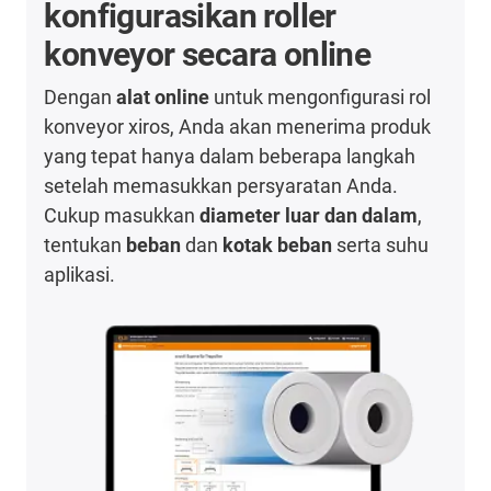
konfigurasikan roller
konveyor secara online
Dengan
alat online
untuk mengonfigurasi rol
konveyor xiros, Anda akan menerima produk
yang tepat hanya dalam beberapa langkah
setelah memasukkan persyaratan Anda.
Cukup masukkan
diameter
luar dan
dalam
,
tentukan
beban
dan
kotak beban
serta suhu
aplikasi.