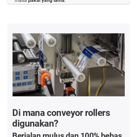
masa
pakai yang lama
.
Di mana conveyor rollers
digunakan?
Berjalan mulus dan 100% bebas