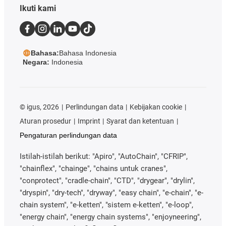
Ikuti kami
Bahasa:
Bahasa Indonesia
Negara:
Indonesia
©
igus, 2026
Perlindungan data
Kebijakan cookie
Aturan prosedur
Imprint
Syarat dan ketentuan
Pengaturan perlindungan data
Istilah-istilah berikut: "Apiro", "AutoChain", "CFRIP",
"chainflex", "chainge", "chains untuk cranes",
"conprotect", "cradle-chain", "CTD", "drygear", "drylin",
"dryspin", "dry-tech", "dryway", "easy chain", "e-chain", "e-
chain system", "e-ketten", "sistem e-ketten", "e-loop",
"energy chain", "energy chain systems", "enjoyneering",